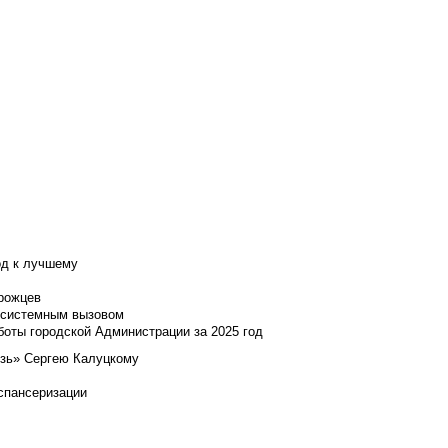
од к лучшему
нрожцев
и системным вызовом
боты городской Администрации за 2025 год
язь» Сергею Калуцкому
испансеризации