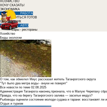
ХОЗЯЙСТВО
ХОЧУ СКАЗАТЬ!
ЭКОНОМИКА
РАБОТА
УЧИТЬСЯ ГОТОВ
СПРАВОЧНИК
АВТО
Бары - рестораны
Хозяйство
Беды экологии
О том, как обмелел Миус рассказал житель Таганрогского округа
"Тут было два метра воды - внуки не поверят"
Все новости по теме
02.08.2025
Администрация Таганрога наконец признала, что в Малую Черепаху сбр
Правда, что на берегу Таганрогского залива — засилье медуз?
Рыбоводы оценили состояние молоди судака и тарани: восстановят ли и
Отдых и туризм