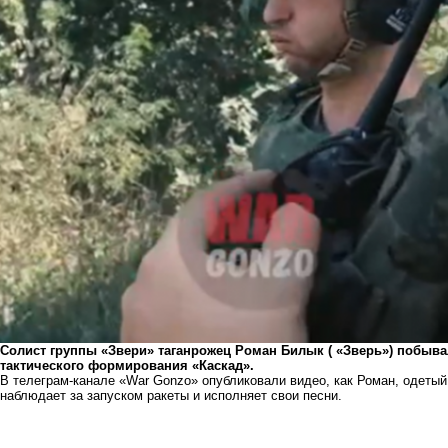
Солист группы «Звери» таганрожец Роман Билык ( «Зверь») побыва
тактического формирования «Каскад».
В телеграм-канале «War Gonzo» опубликовали видео, как Роман, одетый
наблюдает за запуском ракеты и исполняет свои песни.