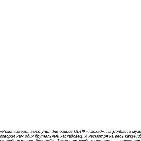
«Рома «Зверь» выступил для бойцов ОБТФ «Каскад». На Донбассе музык
говорил нам один брутальный каскадовец. И несмотря на весь кажущий
из тебя выросло, братан?». Такие вот «районы-кварталы», такое вот