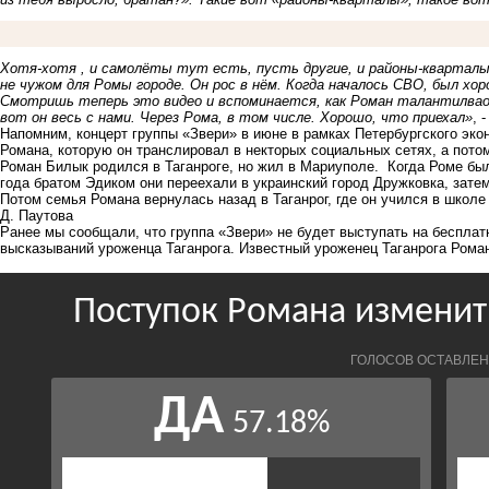
Хотя-хотя , и самолёты тут есть, пусть другие, и районы-кварталы
не чужом для Ромы городе. Он рос в нём. Когда началось СВО, был хор
Смотришь теперь это видео и вспоминается, как Роман талантилвао 
вот он весь с нами. Через Рома, в том числе. Хорошо, что приехал»
, 
Напомним, концерт группы «Звери» в июне в рамках Петербургского эко
Романа, которую он транслировал в некторых социальных сетях, а пото
Роман Билык родился в Таганроге, но жил в Мариуполе. Когда Роме был
года братом Эдиком они переехали в украинский город Дружковка, затем
Потом семья Романа вернулась назад в Таганрог, где он учился в школ
Д. Паутова
Ранее мы сообщали, что группа
«Звери» не будет выступать на бесплат
высказываний уроженца Таганрога. Известный уроженец Таганрога Рома