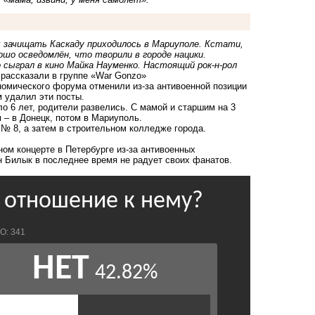
 зачищать Каскаду приходилось в Мариуполе. Кстати,
ошо осведомлён, что творили в городе нацики.
сыграл в кино Майка Науменко. Настоящий рок-н-рол
- рассказали в группе «War Gonzo»
номического форума отменили из-за антивоенной позиции
м удалил эти посты.
о 6 лет, родители развелись. С мамой и старшим на 3
 – в Донецк, потом в Мариуполь.
е № 8, а затем в строительном колледже города.
ном концерте в Петербурге
из-за антивоенных
н Билык в последнее время не радует своих фанатов.