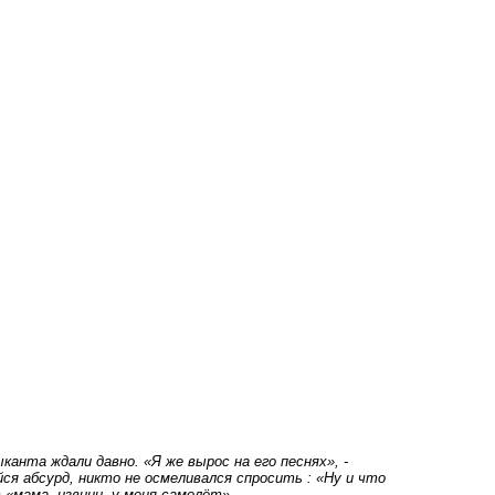
анта ждали давно. «Я же вырос на его песнях», -
ся абсурд, никто не осмеливался спросить : «Ну и что
 «мама, извини, у меня самолёт».