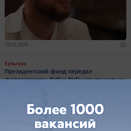
18.02.2026
Культура
Президентский фонд передал
филармониям ДНР и ЛНР четыре новых
автобуса Yutong
Учреждения культуры ДНР получили
транспорт для гастролей