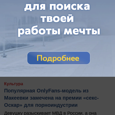
18.02.2026
Культура
Популярная OnlyFans-модель из
Макеевки замечена на премии «секс-
Оскар» для порноиндустрии
Девушку разыскивает МВД в России, а она