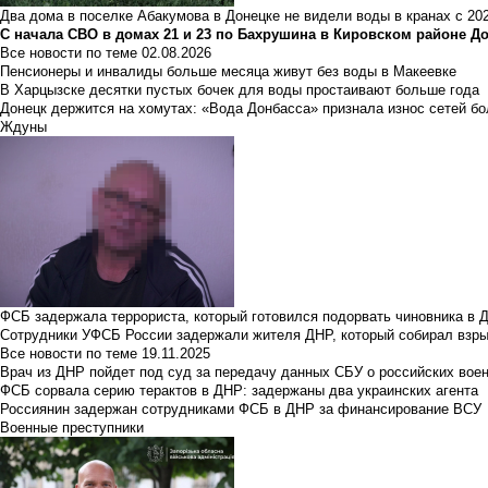
Два дома в поселке Абакумова в Донецке не видели воды в кранах с 202
С начала СВО в домах 21 и 23 по Бахрушина в Кировском районе Д
Все новости по теме
02.08.2026
Пенсионеры и инвалиды больше месяца живут без воды в Макеевке
В Харцызске десятки пустых бочек для воды простаивают больше года
Донецк держится на хомутах: «Вода Донбасса» признала износ сетей б
Ждуны
ФСБ задержала террориста, который готовился подорвать чиновника в 
Сотрудники УФСБ России задержали жителя ДНР, который собирал взры
Все новости по теме
19.11.2025
Врач из ДНР пойдет под суд за передачу данных СБУ о российских вое
ФСБ сорвала серию терактов в ДНР: задержаны два украинских агента
Россиянин задержан сотрудниками ФСБ в ДНР за финансирование ВСУ
Военные преступники