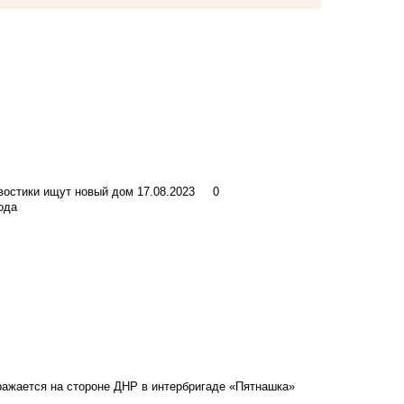
хвостики ищут новый дом
17.08.2023
0
ода
сражается на стороне ДНР в интербригаде «Пятнашка»