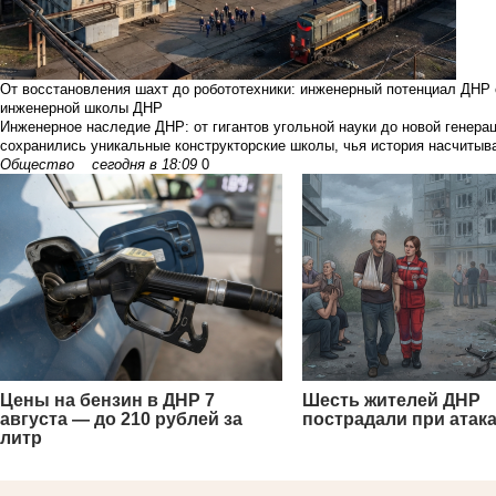
От восстановления шахт до робототехники: инженерный потенциал ДНР
инженерной школы ДНР
Инженерное наследие ДНР: от гигантов угольной науки до новой генера
сохранились уникальные конструкторские школы, чья история насчитыва
Общество
сегодня в 18:09
0
Цены на бензин в ДНР 7
Шесть жителей ДНР
августа — до 210 рублей за
пострадали при атак
литр