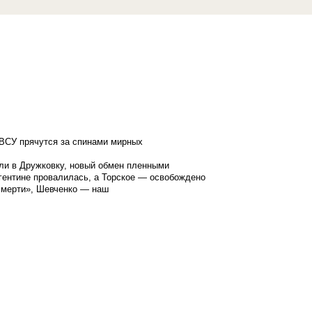
ВСУ прячутся за спинами мирных
ли в Дружковку, новый обмен пленными
гентине провалилась, а Торское — освобождено
смерти», Шевченко — наш