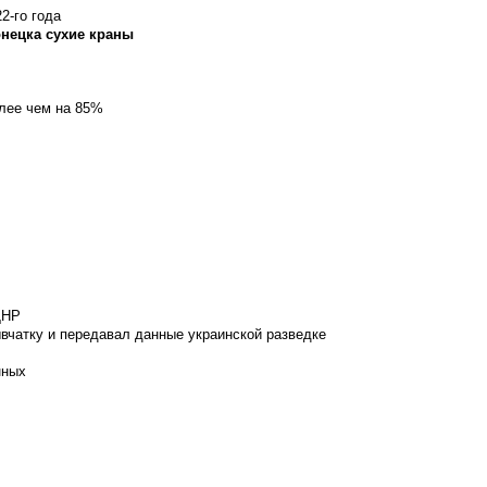
2-го года
онецка сухие краны
олее чем на 85%
ДНР
вчатку и передавал данные украинской разведке
нных