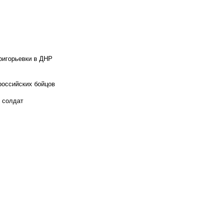
ригорьевки в ДНР
российских бойцов
х солдат