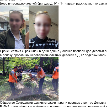
Боец интернациональной бригады ДНР «Пятнашки» рассказал, что думае
Происшествия
С разницей в один день в Донецке пропали две девочки-
К поиску пропавших несовершеннолетних девочек в ДНР подключилась
Общество
Сотрудники администрации навели порядок в центре Донецка
В ДНР даже офисные работники приводят в порядок улицы шахтерской 