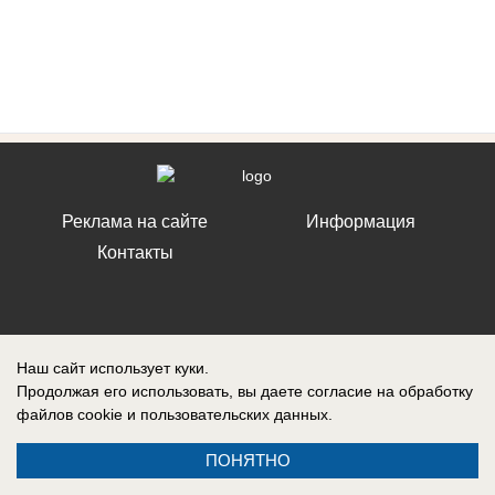
Реклама на сайте
Информация
Контакты
Наш сайт использует куки.
Запись о регистрации СМИ: ЭЛ № ФС 77 – 86242, выдано
Федеральной службой по надзору в сфере связи, информационных
Продолжая его использовать, вы даете согласие на обработку
технологий и массовых коммуникаций (Роскомнадзор) 10 ноября 2023
файлов cookie
и пользовательских данных.
г.
ПОНЯТНО