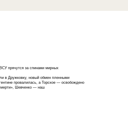
ВСУ прячутся за спинами мирных
ли в Дружковку, новый обмен пленными
гентине провалилась, а Торское — освобождено
смерти», Шевченко — наш