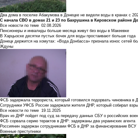
Два дома в поселке Абакумова в Донецке не видели воды в кранах с 202
С начала СВО в домах 21 и 23 по Бахрушина в Кировском районе Д
Все новости по теме
02.08.2026
Пенсионеры и инвалиды больше месяца живут без воды в Макеевке
В Харцызске десятки пустых бочек для воды простаивают больше года
Донецк держится на хомутах: «Вода Донбасса» признала износ сетей б
Ждуны
ФСБ задержала террориста, который готовился подорвать чиновника в 
Сотрудники УФСБ России задержали жителя ДНР, который собирал взры
Все новости по теме
19.11.2025
Врач из ДНР пойдет под суд за передачу данных СБУ о российских вое
ФСБ сорвала серию терактов в ДНР: задержаны два украинских агента
Россиянин задержан сотрудниками ФСБ в ДНР за финансирование ВСУ
Военные преступники