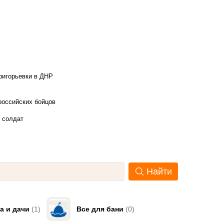
ригорьевки в ДНР
российских бойцов
х солдат
Найти
а и дачи
(1)
Все для бани
(0)