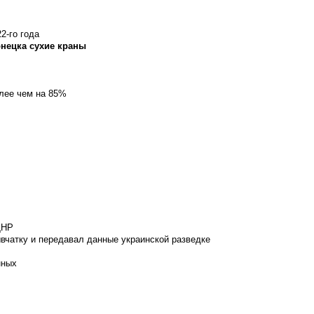
2-го года
онецка сухие краны
олее чем на 85%
ДНР
вчатку и передавал данные украинской разведке
нных