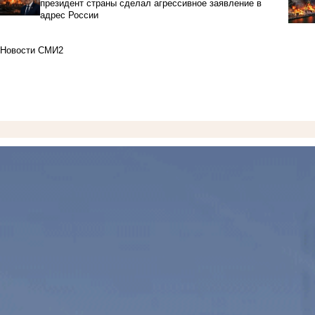
президент страны сделал агрессивное заявление в
адрес России
Новости СМИ2