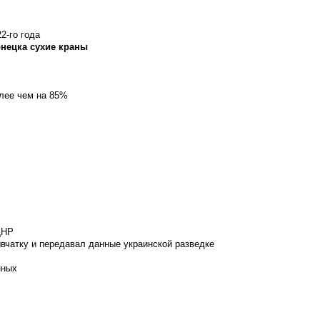
2-го года
онецка сухие краны
олее чем на 85%
ДНР
вчатку и передавал данные украинской разведке
нных