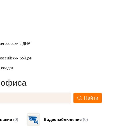
ригорьевки в ДНР
российских бойцов
х солдат
и офиса
Найти
вание
(0)
Видеонаблюдение
(0)