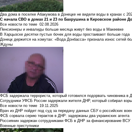
Два дома в поселке Абакумова в Донецке не видели воды в кранах с 202
С начала СВО в домах 21 и 23 по Бахрушина в Кировском районе Д
Все новости по теме
02.08.2026
Пенсионеры и инвалиды больше месяца живут без воды в Макеевке
В Харцызске десятки пустых бочек для воды простаивают больше года
Донецк держится на хомутах: «Вода Донбасса» признала износ сетей б
Ждуны
ФСБ задержала террориста, который готовился подорвать чиновника в 
Сотрудники УФСБ России задержали жителя ДНР, который собирал взры
Все новости по теме
19.11.2025
Врач из ДНР пойдет под суд за передачу данных СБУ о российских вое
ФСБ сорвала серию терактов в ДНР: задержаны два украинских агента
Россиянин задержан сотрудниками ФСБ в ДНР за финансирование ВСУ
Военные преступники