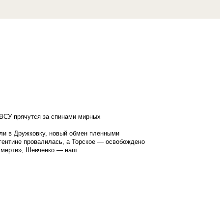
ВСУ прячутся за спинами мирных
ли в Дружковку, новый обмен пленными
гентине провалилась, а Торское — освобождено
смерти», Шевченко — наш