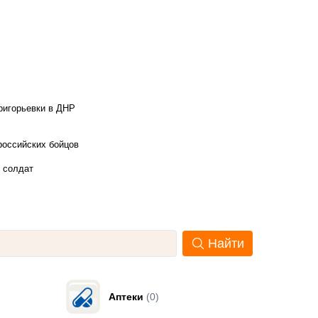
ригорьевки в ДНР
российских бойцов
х солдат
Найти
Аптеки
(0)