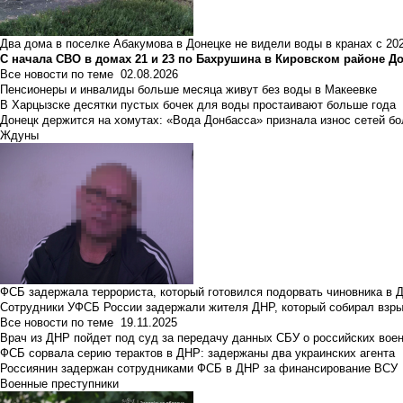
Два дома в поселке Абакумова в Донецке не видели воды в кранах с 202
С начала СВО в домах 21 и 23 по Бахрушина в Кировском районе Д
Все новости по теме
02.08.2026
Пенсионеры и инвалиды больше месяца живут без воды в Макеевке
В Харцызске десятки пустых бочек для воды простаивают больше года
Донецк держится на хомутах: «Вода Донбасса» признала износ сетей б
Ждуны
ФСБ задержала террориста, который готовился подорвать чиновника в 
Сотрудники УФСБ России задержали жителя ДНР, который собирал взры
Все новости по теме
19.11.2025
Врач из ДНР пойдет под суд за передачу данных СБУ о российских вое
ФСБ сорвала серию терактов в ДНР: задержаны два украинских агента
Россиянин задержан сотрудниками ФСБ в ДНР за финансирование ВСУ
Военные преступники