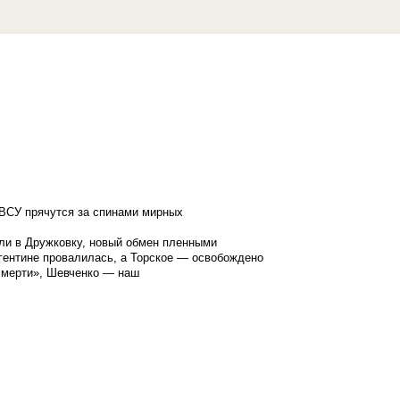
ВСУ прячутся за спинами мирных
ли в Дружковку, новый обмен пленными
гентине провалилась, а Торское — освобождено
смерти», Шевченко — наш