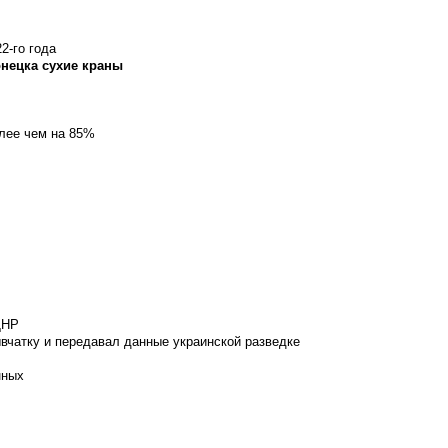
2-го года
онецка сухие краны
олее чем на 85%
ДНР
вчатку и передавал данные украинской разведке
нных