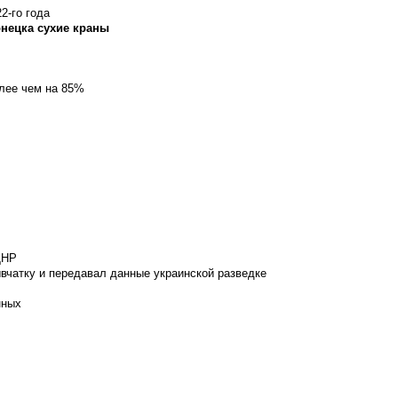
2-го года
онецка сухие краны
олее чем на 85%
ДНР
вчатку и передавал данные украинской разведке
нных