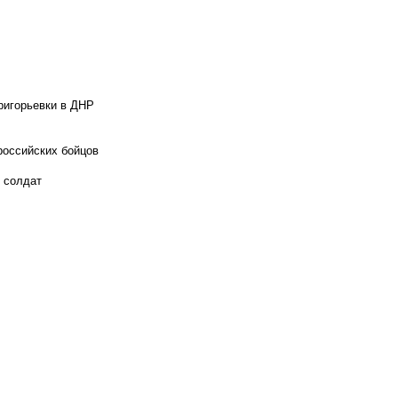
ригорьевки в ДНР
российских бойцов
х солдат