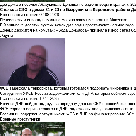
Два дома в поселке Абакумова в Донецке не видели воды в кранах с 202
С начала СВО в домах 21 и 23 по Бахрушина в Кировском районе Д
Все новости по теме
02.08.2026
Пенсионеры и инвалиды больше месяца живут без воды в Макеевке
В Харцызске десятки пустых бочек для воды простаивают больше года
Донецк держится на хомутах: «Вода Донбасса» признала износ сетей б
Ждуны
ФСБ задержала террориста, который готовился подорвать чиновника в 
Сотрудники УФСБ России задержали жителя ДНР, который собирал взры
Все новости по теме
19.11.2025
Врач из ДНР пойдет под суд за передачу данных СБУ о российских вое
ФСБ сорвала серию терактов в ДНР: задержаны два украинских агента
Россиянин задержан сотрудниками ФСБ в ДНР за финансирование ВСУ
Военные преступники