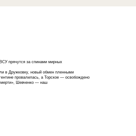
ВСУ прячутся за спинами мирных
ли в Дружковку, новый обмен пленными
гентине провалилась, а Торское — освобождено
смерти», Шевченко — наш