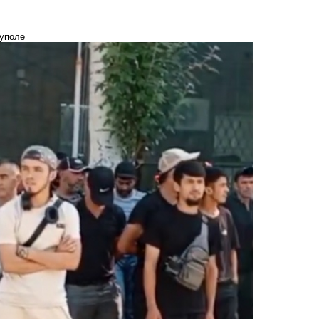
иуполе