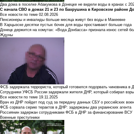
Два дома в поселке Абакумова в Донецке не видели воды в кранах с 202
С начала СВО в домах 21 и 23 по Бахрушина в Кировском районе Д
Все новости по теме
02.08.2026
Пенсионеры и инвалиды больше месяца живут без воды в Макеевке
В Харцызске десятки пустых бочек для воды простаивают больше года
Донецк держится на хомутах: «Вода Донбасса» признала износ сетей б
Ждуны
ФСБ задержала террориста, который готовился подорвать чиновника в 
Сотрудники УФСБ России задержали жителя ДНР, который собирал взры
Все новости по теме
19.11.2025
Врач из ДНР пойдет под суд за передачу данных СБУ о российских вое
ФСБ сорвала серию терактов в ДНР: задержаны два украинских агента
Россиянин задержан сотрудниками ФСБ в ДНР за финансирование ВСУ
Военные преступники