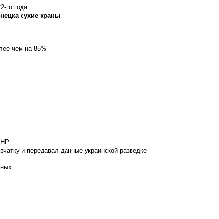
2-го года
онецка сухие краны
олее чем на 85%
ДНР
вчатку и передавал данные украинской разведке
нных