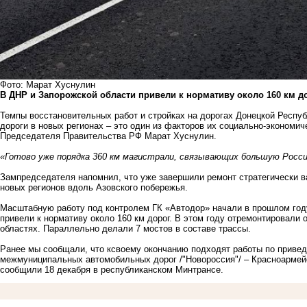
Фото: Марат Хуснулин
В ДНР и Запорожской области привели к нормативу около 160 км до
Темпы восстановительных работ и стройках на дорогах Донецкой Респуб
дороги в новых регионах – это один из факторов их социально-экономич
Председателя Правительства РФ Марат Хуснулин.
«Готово уже порядка 360 км магистрали, связывающих большую Росс
Зампредседателя напомнил, что уже завершили ремонт стратегически в
новых регионов вдоль Азовского побережья.
Масштабную работу под контролем ГК «Автодор» начали в прошлом году
привели к нормативу около 160 км дорог. В этом году отремонтировали 
областях. Параллельно делали 7 мостов в составе трассы.
Ранее мы сообщали, что к
своему окончанию подходят работы по привед
межмуниципальных автомобильных дорог /"Новороссия"/ – Красноармей
сообщили 18 декабря в республиканском Минтрансе.