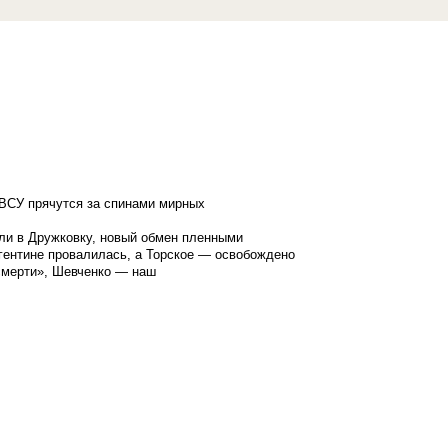
ВСУ прячутся за спинами мирных
ли в Дружковку, новый обмен пленными
гентине провалилась, а Торское — освобождено
смерти», Шевченко — наш