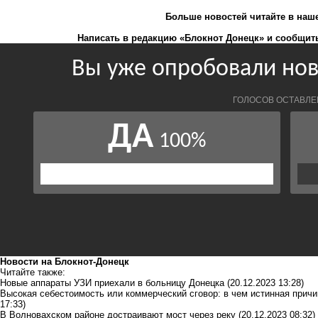
Больше новостей
читайте
в наш
Написать в редакцию «Блокнот Донецк» и
сообщить
Новости на Блoкнoт-Донецк
Читайте также:
Новые аппараты УЗИ приехали в больницу Донецка
(20.12.2023 13:28)
Высокая себестоимость или коммерческий сговор: в чем истинная причи
17:33)
В Волновахском районе достраивают мост через реку
(20.12.2023 08:32)