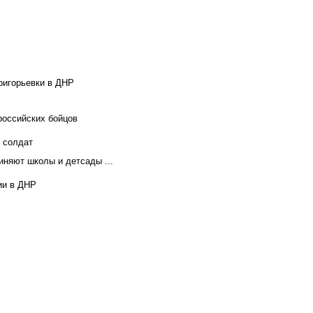
ригорьевки в ДНР
российских бойцов
х солдат
иняют школы и детсады ...
ии в ДНР