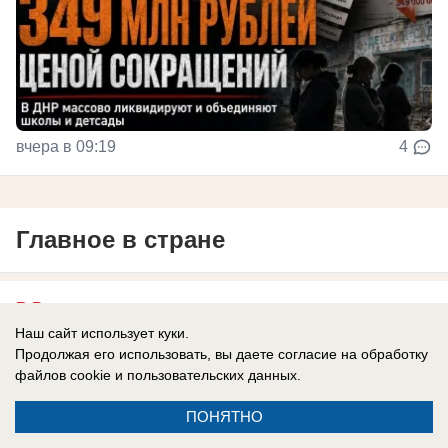
вчера в 09:19
4
Главное в стране
В России
"Это, считай, всё!": Экс-сотрудник
Наш сайт использует куки.
Продолжая его использовать, вы даете согласие на обработку
Службы безопасности Украины назвал
файлов cookie
и пользовательских данных.
главный признак конца режима
ПОНЯТНО
Зеленского