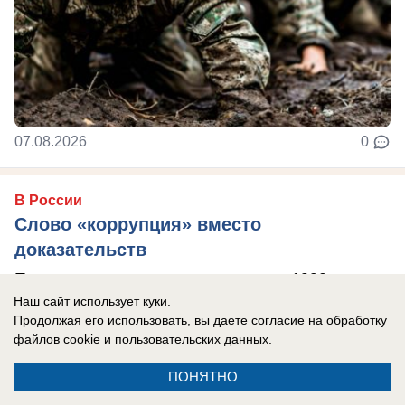
07.08.2026
0
В России
Слово «коррупция» вместо
доказательств
Предприниматели, которые в конце 1990-х —
Наш сайт использует куки.
начале 2000-х годов построили инфраструктуру
Продолжая его использовать, вы даете согласие на обработку
ВДЦ «Смена», оцененную государством в ...
файлов cookie
и пользовательских данных.
ПОНЯТНО