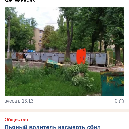
контейнерах
вчера в 13:13
0
Общество
Пьяный водитель насмерть сбил