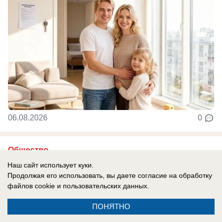
06.08.2026
0
Общество
Новости СВО: Залужный сдал ВСУ,
Наш сайт использует куки.
украинские солдаты бегут в женских
Продолжая его использовать, вы даете согласие на обработку
файлов cookie
и пользовательских данных.
платьях
«Кроме жалости и презрения» — священник о
ПОНЯТНО
пленном ВСУ в женском платье и признании