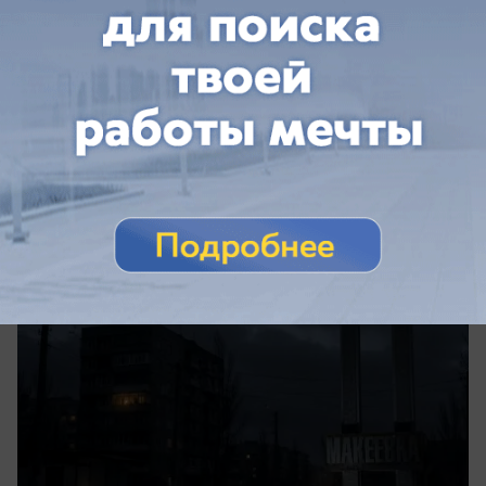
сегодня в 08:45
0
Общество
Блэкаут в Макеевке: отключения света
продолжатся в ближайшие дни
Перебои с электричеством в Макеевке могут
продолжиться в ближайшие дни