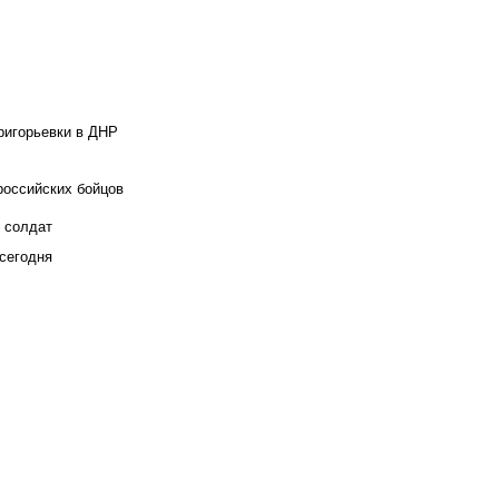
ригорьевки в ДНР
российских бойцов
х солдат
сегодня