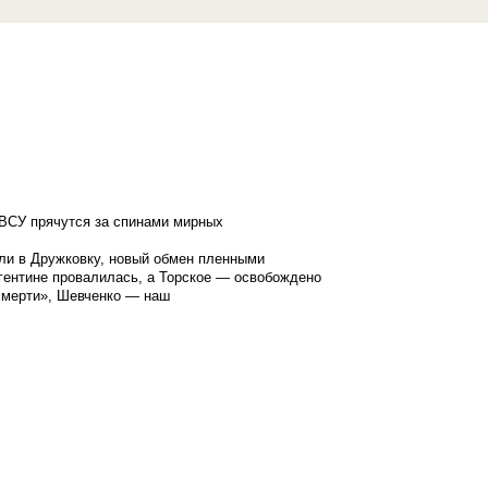
ВСУ прячутся за спинами мирных
ли в Дружковку, новый обмен пленными
гентине провалилась, а Торское — освобождено
смерти», Шевченко — наш