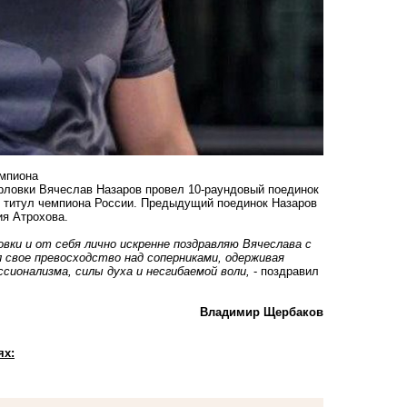
емпиона
рловки Вячеслав Назаров провел 10-раундовый поединок
й титул чемпиона России. Предыдущий поединок Назаров
ия Атрохова.
вки и от себя лично искренне поздравляю Вячеслава с
 свое превосходство над соперниками, одерживая
сионализма, силы духа и несгибаемой воли,
- поздравил
Владимир Щербаков
ях: