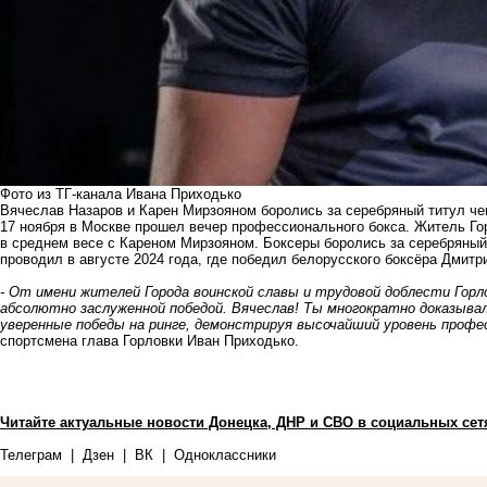
Фото из ТГ-канала Ивана Приходько
Вячеслав Назаров и Карен Мирзояном боролись за серебряный титул ч
17 ноября в Москве прошел вечер профессионального бокса. Житель Го
в среднем весе с Кареном Мирзояном. Боксеры боролись за серебряны
проводил в августе 2024 года, где победил белорусского боксёра Дмитр
- От имени жителей Города воинской славы и трудовой доблести Горло
абсолютно заслуженной победой. Вячеслав! Ты многократно доказывал
уверенные победы на ринге, демонстрируя высочайший уровень профес
спортсмена глава Горловки Иван Приходько.
Читайте актуальные новости Донецка, ДНР и СВО в социальных сет
Телеграм
|
Дзен
|
ВК
|
Одноклассники