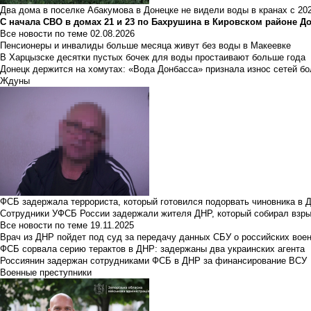
Два дома в поселке Абакумова в Донецке не видели воды в кранах с 202
С начала СВО в домах 21 и 23 по Бахрушина в Кировском районе Д
Все новости по теме
02.08.2026
Пенсионеры и инвалиды больше месяца живут без воды в Макеевке
В Харцызске десятки пустых бочек для воды простаивают больше года
Донецк держится на хомутах: «Вода Донбасса» признала износ сетей б
Ждуны
ФСБ задержала террориста, который готовился подорвать чиновника в 
Сотрудники УФСБ России задержали жителя ДНР, который собирал взры
Все новости по теме
19.11.2025
Врач из ДНР пойдет под суд за передачу данных СБУ о российских вое
ФСБ сорвала серию терактов в ДНР: задержаны два украинских агента
Россиянин задержан сотрудниками ФСБ в ДНР за финансирование ВСУ
Военные преступники