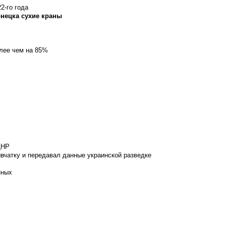
2-го года
онецка сухие краны
олее чем на 85%
ДНР
вчатку и передавал данные украинской разведке
нных