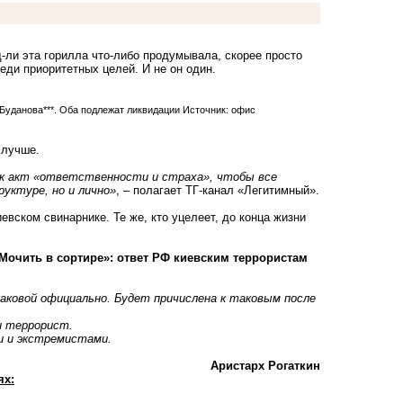
д-ли эта горилла что-либо продумывала, скорее просто
реди приоритетных целей. И не он один.
Буданова***. Оба подлежат ликвидации Источник: офис
 лучше.
как акт «ответственности и страха», чтобы все
уктуре, но и лично»
, – полагает ТГ-канал «Легитимный».
вском свинарнике. Те же, кто уцелеет, до конца жизни
Мочить в сортире»: ответ РФ киевским террористам
таковой официально. Будет причислена к таковым после
и террорист.
ми и экстремистами.
Аристарх Рогаткин
ях: