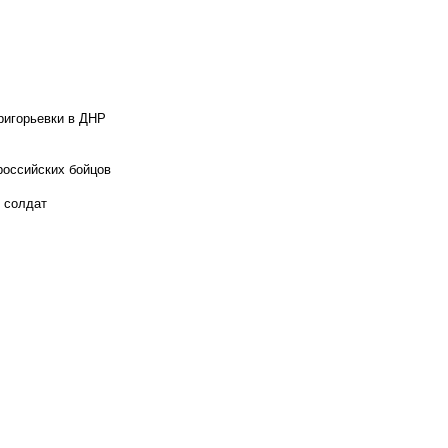
ригорьевки в ДНР
российских бойцов
х солдат