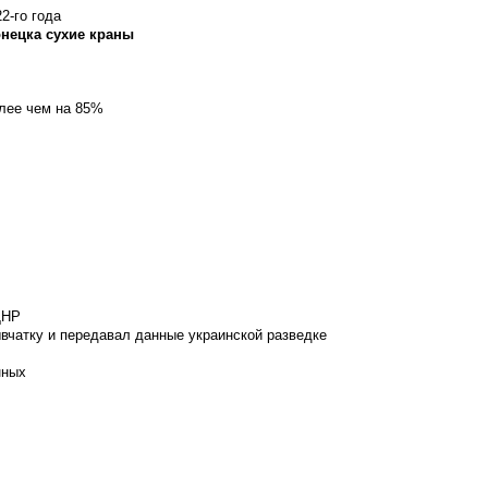
2-го года
онецка сухие краны
олее чем на 85%
ДНР
вчатку и передавал данные украинской разведке
нных