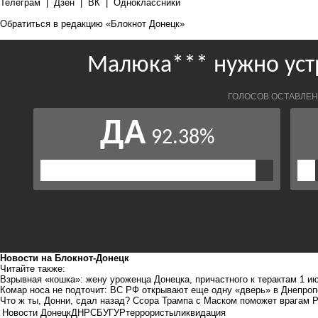
Телеграм
|
Дзен
|
ВК
|
Одноклассники
Обратиться в редакцию «Блокнот Донецк»
Новости на Блoкнoт-Донецк
Читайте также:
Взрывная «кошка»: жену уроженца Донецка, причастного к терактам 1 и
Комар носа не подточит: ВС РФ открывают еще одну «дверь» в Днепроп
Что ж ты, Донни, сдал назад? Ссора Трампа с Маском поможет врагам 
Новости Донецк
ДНР
СБУ
ГУР
террористы
ликвидация