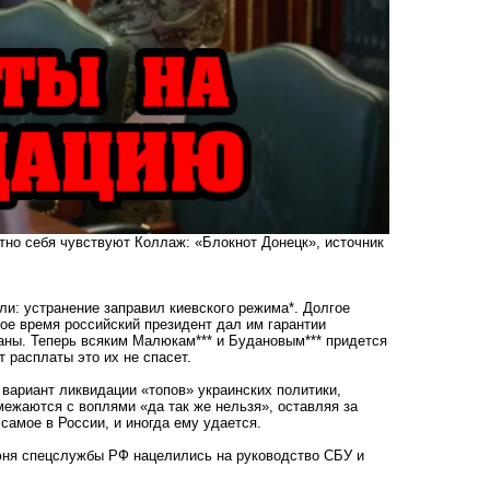
тно себя чувствуют Коллаж: «Блокнот Донецк», источник
и: устранение заправил киевского режима*. Долгое
вое время российский президент дал им гарантии
ваны. Теперь всяким Малюкам*** и Будановым*** придется
 расплаты это их не спасет.
 вариант ликвидации «топов» украинских политики,
межаются с воплями «да так же нельзя», оставляя за
самое в России, и иногда ему удается.
июня спецслужбы РФ нацелились на руководство СБУ и