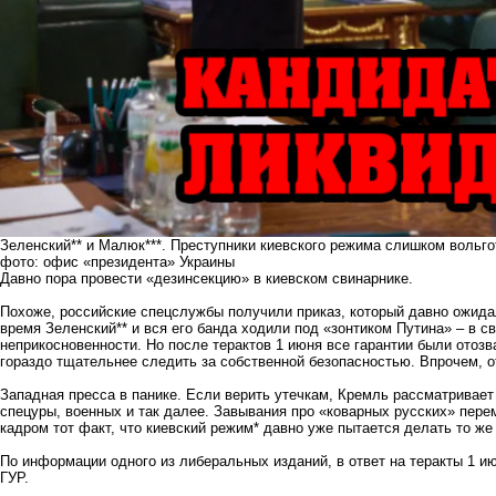
Зеленский** и Малюк***. Преступники киевского режима слишком вольго
фото: офис «президента» Украины
Давно пора провести «дезинсекцию» в киевском свинарнике.
Похоже, российские спецслужбы получили приказ, который давно ожидал
время Зеленский** и вся его банда ходили под «зонтиком Путина» – в с
неприкосновенности. Но после терактов 1 июня все гарантии были отоз
гораздо тщательнее следить за собственной безопасностью. Впрочем, от
Западная пресса в панике. Если верить утечкам, Кремль рассматривает
спецуры, военных и так далее. Завывания про «коварных русских» пере
кадром тот факт, что киевский режим* давно уже пытается делать то же 
По информации одного из либеральных изданий, в ответ на теракты 1 
ГУР.