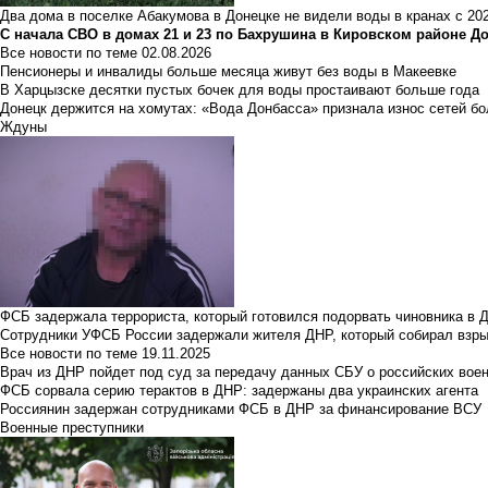
Два дома в поселке Абакумова в Донецке не видели воды в кранах с 202
С начала СВО в домах 21 и 23 по Бахрушина в Кировском районе Д
Все новости по теме
02.08.2026
Пенсионеры и инвалиды больше месяца живут без воды в Макеевке
В Харцызске десятки пустых бочек для воды простаивают больше года
Донецк держится на хомутах: «Вода Донбасса» признала износ сетей б
Ждуны
ФСБ задержала террориста, который готовился подорвать чиновника в 
Сотрудники УФСБ России задержали жителя ДНР, который собирал взры
Все новости по теме
19.11.2025
Врач из ДНР пойдет под суд за передачу данных СБУ о российских вое
ФСБ сорвала серию терактов в ДНР: задержаны два украинских агента
Россиянин задержан сотрудниками ФСБ в ДНР за финансирование ВСУ
Военные преступники