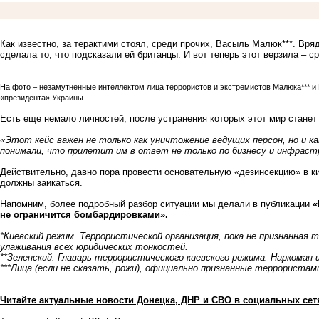
Как известно, за терактими стоял, среди прочих, Васыль Малюк***. Вря
сделала то, что подсказали ей британцы. И вот теперь этот верзила – с
На фото – незамутненные интеллектом лица террористов и экстремистов Малюка*** и 
«президента» Украины
Есть еще немало личностей, после устранения которых этот мир станет
«Этот кейс важен не только как уничтожение ведущих персон, но и 
понимали, что прилетит им в ответ не только по бизнесу и инфрастр
Действительно, давно пора провести основательную «дезинсекцию» в кие
должны заикаться.
Напомним, более подробный разбор ситуации мы делали в публикации
«
не ограничится бомбардировками».
*Киевский режим. Террористической организация, пока не признанная 
улаживания всех юридических тонкостей.
**Зеленский. Главарь террористического киевского режима. Наркоман 
***Лица (если не сказать, рожи), официально признанные террориста
Читайте актуальные новости Донецка, ДНР и СВО в социальных сет