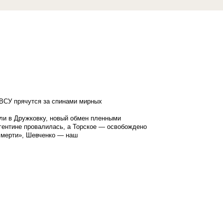
ВСУ прячутся за спинами мирных
ли в Дружковку, новый обмен пленными
гентине провалилась, а Торское — освобождено
смерти», Шевченко — наш