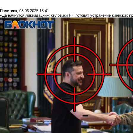
Политика
,
08.06.2025 18:41
«Да начнутся ликвидации»: силовики РФ готовят устранение киевских п