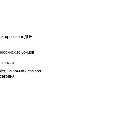
ригорьевки в ДНР
российских бойцов
х солдат
т, но забыли его зап...
сегодня