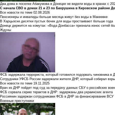
Два дома в поселке Абакумова в Донецке не видели воды в кранах с 202
С начала СВО в домах 21 и 23 по Бахрушина в Кировском районе Д
Все новости по теме
02.08.2026
Пенсионеры и инвалиды больше месяца живут без воды в Макеевке
В Харцызске десятки пустых бочек для воды простаивают больше года
Донецк держится на хомутах: «Вода Донбасса» признала износ сетей б
Ждуны
ФСБ задержала террориста, который готовился подорвать чиновника в 
Сотрудники УФСБ России задержали жителя ДНР, который собирал взры
Все новости по теме
19.11.2025
Врач из ДНР пойдет под суд за передачу данных СБУ о российских вое
ФСБ сорвала серию терактов в ДНР: задержаны два украинских агента
Россиянин задержан сотрудниками ФСБ в ДНР за финансирование ВСУ
Военные преступники