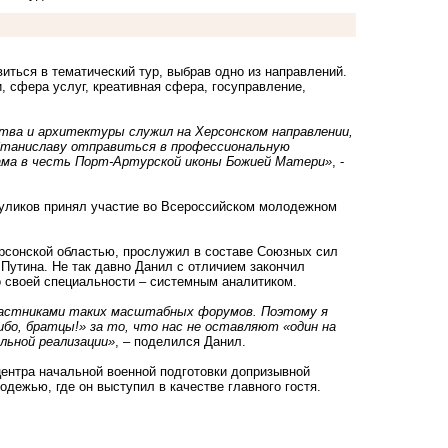
иться в тематический тур, выбрав одно из направлений.
и, сфера услуг, креативная сфера, госуправление,
тва и архитектуры служил на Херсонском направлении,
о Станиславу отправиться в профессиональную
рама в честь Порт-Артурской иконы Божией Матери»
, -
Куликов принял участие во Всероссийском молодежном
ерсонской областью, прослужил в составе Союзных сил
Путина. Не так давно Данил с отличием закончил
о своей специальности – системным аналитиком.
частниками таких масштабных форумов. Поэтому я
бо, братцы!» за то, что нас не оставляют «один на
льной реализации»
, – поделился Данил.
центра начальной военной подготовки допризывной
дежью, где он выступил в качестве главного гостя.