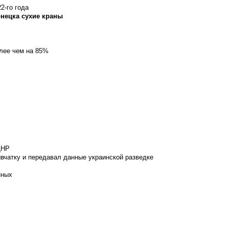
2-го года
онецка сухие краны
олее чем на 85%
ДНР
вчатку и передавал данные украинской разведке
нных