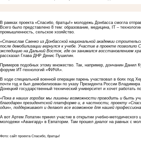
В рамках проекта «Спасибо, братцы!» молодежь Донбасса смогла отправ
Всего было представлено 8 тем: образование, медицина, IT – технологи
промышленность, сельское хозяйство.
«Станислав Саенко из Донбасской национальной академии строительс
после демобилизации вернулся к учебе. Участие в проекте позволил
экспедицию на Дальний Восток, где он занимался восстановлением х
рассказал Глава ДНР Денис Пушилин.
Примеров подобных этому множество. Так, например, дончанин Данил 
форуме ИТ-технологий «ФИЧА».
В ходе специальной военной операции парень участвовал в боях под Х
почти год и был демобилизован по указу Президента России Владимира 
Донецкий государственный технический университет и хочет работать п
«Пока в наших городах мы лишены возможности проводить и быть у
благодарен президентской платформе и, в частности, проекту «Спаси
один», поддерживают и делают все возможное для нашей профессиона
А вот Артем Лопатин принял участие в открытии учебно-методического 
молодежи «Авангард» в Евпатории. Там прошел диалог на равных с моло
Фото: сайт проекта Спасибо, братцы!