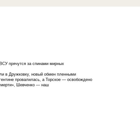
ВСУ прячутся за спинами мирных
ли в Дружковку, новый обмен пленными
гентине провалилась, а Торское — освобождено
смерти», Шевченко — наш