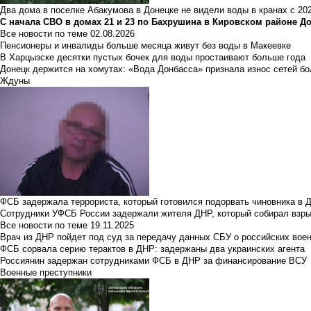
Два дома в поселке Абакумова в Донецке не видели воды в кранах с 202
С начала СВО в домах 21 и 23 по Бахрушина в Кировском районе Д
Все новости по теме
02.08.2026
Пенсионеры и инвалиды больше месяца живут без воды в Макеевке
В Харцызске десятки пустых бочек для воды простаивают больше года
Донецк держится на хомутах: «Вода Донбасса» признала износ сетей б
Ждуны
ФСБ задержала террориста, который готовился подорвать чиновника в 
Сотрудники УФСБ России задержали жителя ДНР, который собирал взры
Все новости по теме
19.11.2025
Врач из ДНР пойдет под суд за передачу данных СБУ о российских вое
ФСБ сорвала серию терактов в ДНР: задержаны два украинских агента
Россиянин задержан сотрудниками ФСБ в ДНР за финансирование ВСУ
Военные преступники