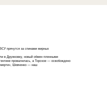
ВСУ прячутся за спинами мирных
ли в Дружковку, новый обмен пленными
гентине провалилась, а Торское — освобождено
смерти», Шевченко — наш