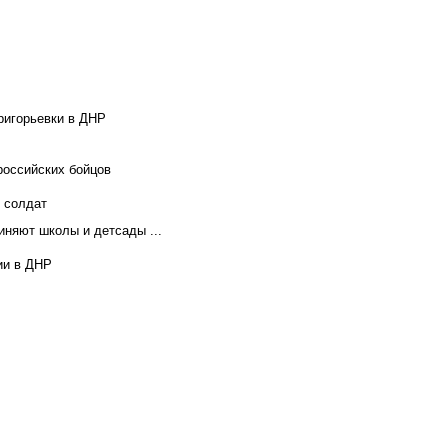
ригорьевки в ДНР
российских бойцов
х солдат
иняют школы и детсады ...
ии в ДНР