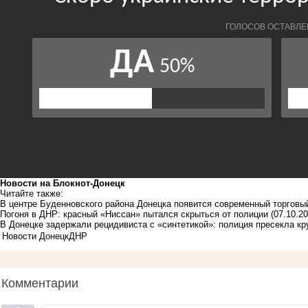
Новости на Блoкнoт-Донецк
Читайте также:
В центре Буденновского района Донецка появится современный торговы
Погоня в ДНР: красный «Ниссан» пытался скрыться от полиции
(07.10.20
В Донецке задержали рецидивиста с «синтетикой»: полиция пресекла к
Новости Донецк
ДНР
Комментарии