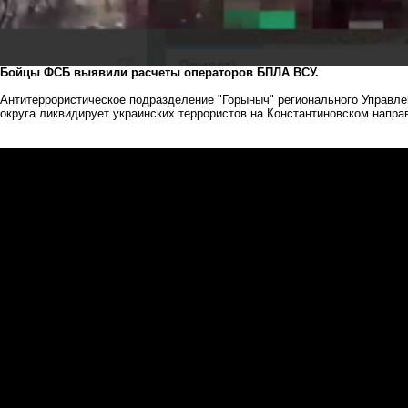
Бойцы ФСБ выявили расчеты операторов БПЛА ВСУ.
Антитеррористическое подразделение "Горыныч" регионального Управл
округа ликвидирует украинских террористов на Константиновском напра