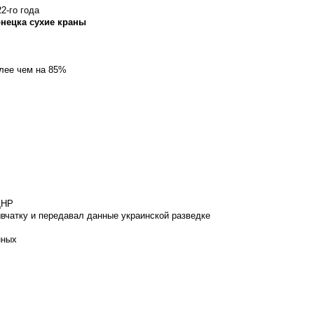
2-го года
онецка сухие краны
олее чем на 85%
ДНР
вчатку и передавал данные украинской разведке
нных