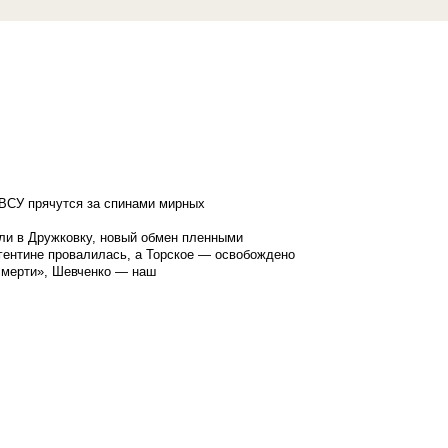
ВСУ прячутся за спинами мирных
ли в Дружковку, новый обмен пленными
гентине провалилась, а Торское — освобождено
смерти», Шевченко — наш