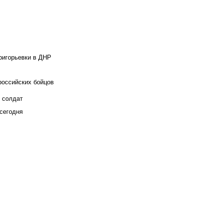
ригорьевки в ДНР
российских бойцов
х солдат
сегодня