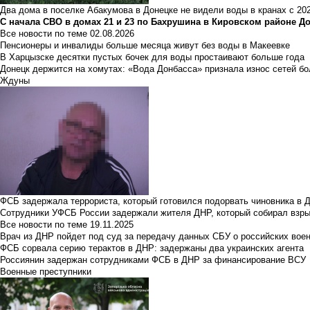
Два дома в поселке Абакумова в Донецке не видели воды в кранах с 202
С начала СВО в домах 21 и 23 по Бахрушина в Кировском районе Д
Все новости по теме
02.08.2026
Пенсионеры и инвалиды больше месяца живут без воды в Макеевке
В Харцызске десятки пустых бочек для воды простаивают больше года
Донецк держится на хомутах: «Вода Донбасса» признала износ сетей б
Ждуны
ФСБ задержала террориста, который готовился подорвать чиновника в 
Сотрудники УФСБ России задержали жителя ДНР, который собирал взры
Все новости по теме
19.11.2025
Врач из ДНР пойдет под суд за передачу данных СБУ о российских вое
ФСБ сорвала серию терактов в ДНР: задержаны два украинских агента
Россиянин задержан сотрудниками ФСБ в ДНР за финансирование ВСУ
Военные преступники