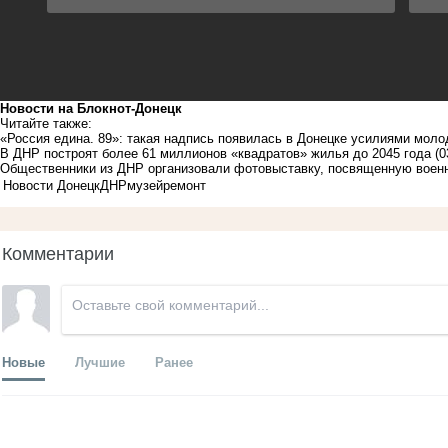
Новости на Блoкнoт-Донецк
Читайте также:
«Россия едина. 89»: такая надпись появилась в Донецке усилиями мол
В ДНР построят более 61 миллионов «квадратов» жилья до 2045 года
(0
Общественники из ДНР организовали фотовыставку, посвященную вое
Новости Донецк
ДНР
музей
ремонт
Комментарии
Новые
Лучшие
Ранее