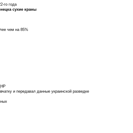
2-го года
онецка сухие краны
олее чем на 85%
ДНР
вчатку и передавал данные украинской разведке
нных