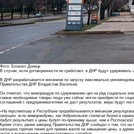
Фото: Блокнот Донецк
В случае, если договоренности не сработают, в ДНР будут удерживать
В ДНР разрабатывается механизм по запуску максимально рекомендова
Правительства ДНР Владислав Васильев.
Он отметил, что меморандум по сдерживанию цен на ряд социально знач
самые необходимые товары люди уже сейчас могли приобрести по соц
соглашений с предпринимателями не даст результатов, меры будут пос
«На перспективу в Республике прорабатывается механизм регулирова
запущен, если меморандумы, как добровольное согласие бизнеса огран
дадут результат и цены будут по-прежнему выше, чем в Ростовской
Кроме этого,
ранее зампред Правительства ДНР сообщал о том, что на 
запущена горячая линия для приема жалоб на завышение цены, а админ
актов и выписывание административных штрафов.