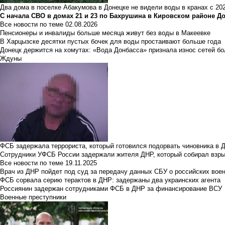
Два дома в поселке Абакумова в Донецке не видели воды в кранах с 202
С начала СВО в домах 21 и 23 по Бахрушина в Кировском районе Д
Все новости по теме
02.08.2026
Пенсионеры и инвалиды больше месяца живут без воды в Макеевке
В Харцызске десятки пустых бочек для воды простаивают больше года
Донецк держится на хомутах: «Вода Донбасса» признала износ сетей б
Ждуны
ФСБ задержала террориста, который готовился подорвать чиновника в 
Сотрудники УФСБ России задержали жителя ДНР, который собирал взры
Все новости по теме
19.11.2025
Врач из ДНР пойдет под суд за передачу данных СБУ о российских вое
ФСБ сорвала серию терактов в ДНР: задержаны два украинских агента
Россиянин задержан сотрудниками ФСБ в ДНР за финансирование ВСУ
Военные преступники