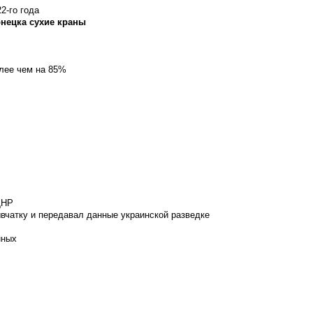
2-го года
онецка сухие краны
олее чем на 85%
ДНР
вчатку и передавал данные украинской разведке
нных