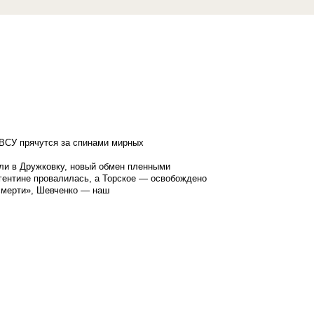
ВСУ прячутся за спинами мирных
ли в Дружковку, новый обмен пленными
гентине провалилась, а Торское — освобождено
смерти», Шевченко — наш