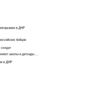
ригорьевки в ДНР
российских бойцов
х солдат
иняют школы и детсады ...
ии в ДНР