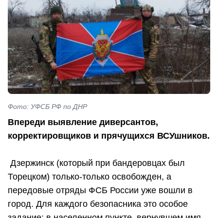
Фото: УФСБ РФ по ДНР
Впереди выявление диверсантов,
корректировщиков и прячущихся ВСУшников.
Дзержинск (который при бандеровцах был
Торецком) только-только освобожден, а
передовые отряды ФСБ России уже вошли в
город. Для каждого безопасника это особое
задание: в населенном пункте, вернувшем имя