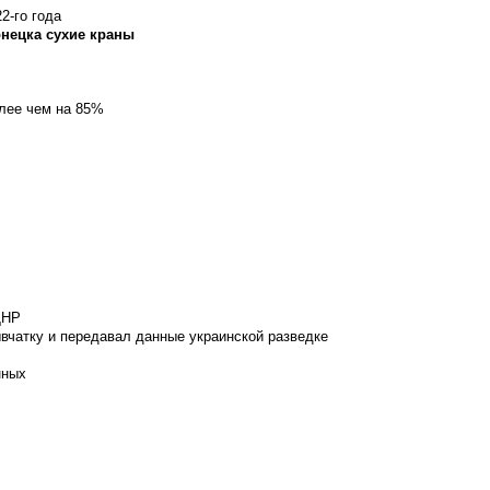
2-го года
онецка сухие краны
олее чем на 85%
ДНР
вчатку и передавал данные украинской разведке
нных