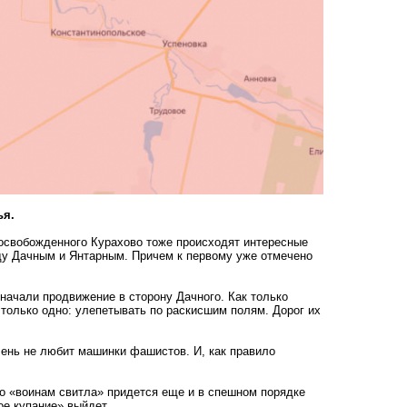
ья.
 освобожденного Курахово тоже происходят интересные
ду Дачным и Янтарным. Причем к первому уже отмечено
ачали продвижение в сторону Дачного. Как только
только одно: улепетывать по раскисшим полям. Дорог их
очень не любит машинки фашистов. И, как правило
то «воинам свитла» придется еще и в спешном порядке
ое купание» выйдет.