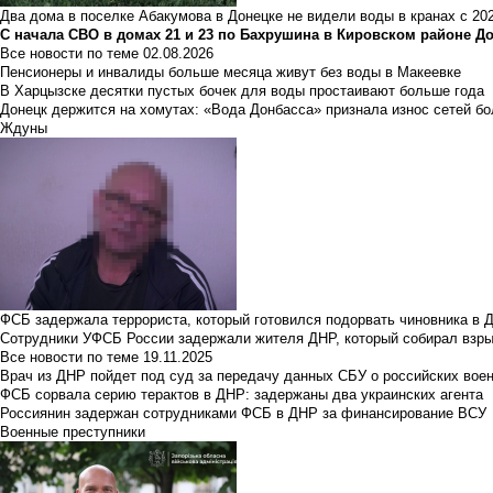
Два дома в поселке Абакумова в Донецке не видели воды в кранах с 202
С начала СВО в домах 21 и 23 по Бахрушина в Кировском районе Д
Все новости по теме
02.08.2026
Пенсионеры и инвалиды больше месяца живут без воды в Макеевке
В Харцызске десятки пустых бочек для воды простаивают больше года
Донецк держится на хомутах: «Вода Донбасса» признала износ сетей б
Ждуны
ФСБ задержала террориста, который готовился подорвать чиновника в 
Сотрудники УФСБ России задержали жителя ДНР, который собирал взры
Все новости по теме
19.11.2025
Врач из ДНР пойдет под суд за передачу данных СБУ о российских вое
ФСБ сорвала серию терактов в ДНР: задержаны два украинских агента
Россиянин задержан сотрудниками ФСБ в ДНР за финансирование ВСУ
Военные преступники