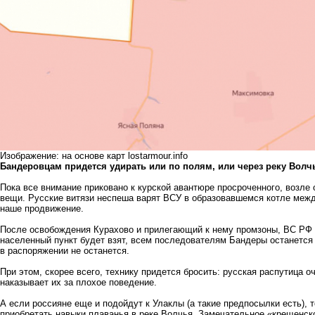
Изображение: на основе карт lostarmour.info
Бандеровцам придется удирать или по полям, или через реку Волч
Пока все внимание приковано к курской авантюре просроченного, возле
вещи. Русские витязи неспеша варят ВСУ в образовавшемся котле меж
наше продвижение.
После освобождения Курахово и прилегающий к нему промзоны, ВС РФ н
населенный пункт будет взят, всем последователям Бандеры останется 
в распоряжении не останется.
При этом, скорее всего, технику придется бросить: русская распутица 
наказывает их за плохое поведение.
А если россияне еще и подойдут к Улаклы (а такие предпосылки есть), 
приобретать навыки плаванья в реке Волчья. Замечательное «крещенск