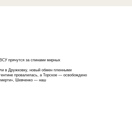
ВСУ прячутся за спинами мирных
ли в Дружковку, новый обмен пленными
гентине провалилась, а Торское — освобождено
смерти», Шевченко — наш