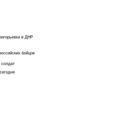
ригорьевки в ДНР
российских бойцов
х солдат
сегодня