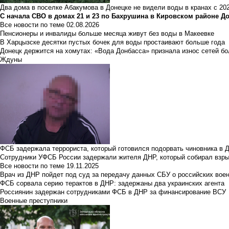
Два дома в поселке Абакумова в Донецке не видели воды в кранах с 202
С начала СВО в домах 21 и 23 по Бахрушина в Кировском районе Д
Все новости по теме
02.08.2026
Пенсионеры и инвалиды больше месяца живут без воды в Макеевке
В Харцызске десятки пустых бочек для воды простаивают больше года
Донецк держится на хомутах: «Вода Донбасса» признала износ сетей б
Ждуны
ФСБ задержала террориста, который готовился подорвать чиновника в 
Сотрудники УФСБ России задержали жителя ДНР, который собирал взры
Все новости по теме
19.11.2025
Врач из ДНР пойдет под суд за передачу данных СБУ о российских вое
ФСБ сорвала серию терактов в ДНР: задержаны два украинских агента
Россиянин задержан сотрудниками ФСБ в ДНР за финансирование ВСУ
Военные преступники