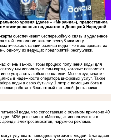
ального уровня (далее – «Миранда»), предоставила
втоматизированных водоматов в Донецкой Народной
-карты обеспечивают бесперебойную связь и удаленное
ря этой технологии жители республики могут
томатических станций розлива воды - контролировать их
е», одному из ведущих предприятий республики,
нас очень важно, чтобы процесс получения воды для
оэтому мы используем сим-карты, которые позволяют
тивно устранять любые неполадки. Мы сотрудничаем с
едились в надежности оператора цифровых услуг. Также
абора воды в свою бутылку 1 литр с помощью бота в
онецке работает бесплатный питьевой фонтанчик».
 питьевой воды, что сопоставимо с объемом примерно 40
егодня М2М-решения от «Миранды» используются в
х аренды электросамокатов
,
наружной рекламе
.
ии могут улучшать повседневную жизнь людей. Благодаря