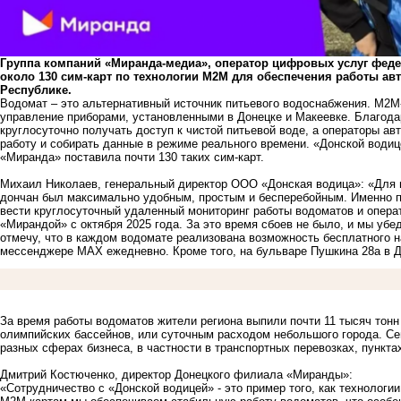
Группа компаний «Миранда-медиа», оператор цифровых услуг федер
около 130 сим-карт по технологии М2М для обеспечения работы а
Республике.
Водомат – это альтернативный источник питьевого водоснабжения. М2М
управление приборами, установленными в Донецке и Макеевке. Благода
круглосуточно получать доступ к чистой питьевой воде, а операторы ав
работу и собирать данные в режиме реального времени. «Донской водиц
«Миранда» поставила почти 130 таких сим-карт.
Михаил Николаев, генеральный директор ООО «Донская водица»: «Для 
дончан был максимально удобным, простым и бесперебойным. Именно п
вести круглосуточный удаленный мониторинг работы водоматов и опера
«Мирандой» с октября 2025 года. За это время сбоев не было, и мы уб
отмечу, что в каждом водомате реализована возможность бесплатного н
мессенджере МАХ ежедневно. Кроме того, на бульваре Пушкина 28а в Д
За время работы водоматов жители региона выпили почти 11 тысяч тонн
олимпийских бассейнов, или суточным расходом небольшого города. С
разных сферах бизнеса, в частности
в транспортных перевозках
,
пункта
Дмитрий Костюченко, директор Донецкого филиала «Миранды»:
«Сотрудничество с «Донской водицей» - это пример того, как технолог