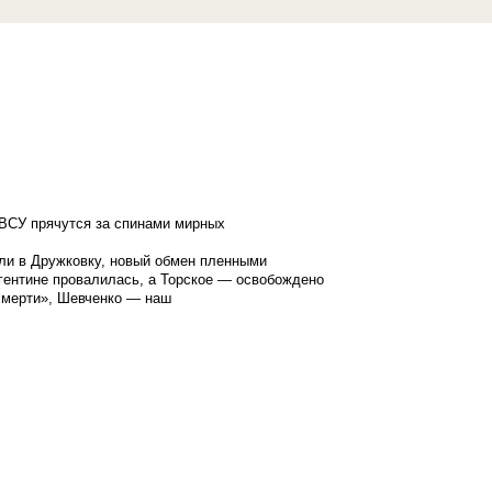
ВСУ прячутся за спинами мирных
ли в Дружковку, новый обмен пленными
гентине провалилась, а Торское — освобождено
смерти», Шевченко — наш