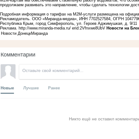
М2М-картам мы обеспечиваем стабильную работу водоматов, что особе
продолжаем развивать это направление, чтобы сделать технологии дос
Подробная информация о тарифах на М2М-услуги размещена на официа
Рекламодатель. ООО «Миранда-медиа», ИНН 7702527584, ОГРН 104779
Республика Крым, город Симферополь, ул. Героев Аджимушкая, д. 9/11
Реклама.
http://www.miranda-media.ru/
erid:2Vfnxwe8UbV
Новости на Блo
Новости Донецк
Миранда
Комментарии
Новые
Лучшие
Ранее
Никто ещё не оставил комментари