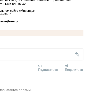
нно важно для социально значимых проектов. Мы
тупными для всех».
льном сайте «
Миранды
».
6423487
кнoт-Донецк
Подписаться
Поделиться
ев, станьте первым.