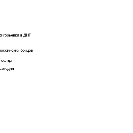
ригорьевки в ДНР
российских бойцов
х солдат
сегодня