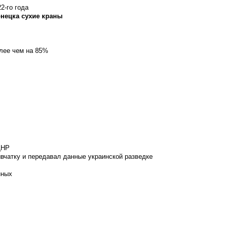
2-го года
онецка сухие краны
олее чем на 85%
ДНР
вчатку и передавал данные украинской разведке
нных