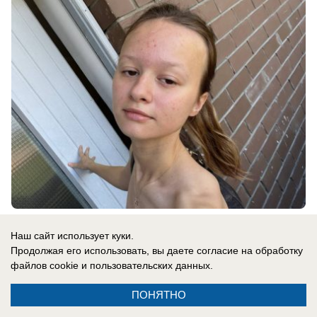
08.08.2026
0
Наш сайт использует куки.
Продолжая его использовать, вы даете согласие на обработку
файлов cookie
и пользовательских данных.
В России
«Это рассчитано на мирных людей»: ВСУ
ПОНЯТНО
маскируют взрывные устройства под