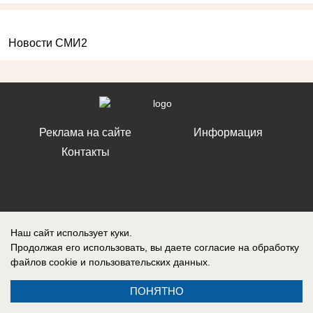
Новости СМИ2
Реклама на сайте
Информация
Контакты
Запись о регистрации СМИ: ЭЛ № ФС 77 – 86242, выдано
Наш сайт использует куки.
Федеральной службой по надзору в сфере связи, информационных
Продолжая его использовать, вы даете согласие на обработку
технологий и массовых коммуникаций (Роскомнадзор) 10 ноября 2023
г.
файлов cookie
и пользовательских данных.
ПОНЯТНО