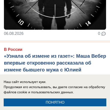
06.08.2026
0
В России
«Узнала об измене из газет»: Маша Вебер
впервые откровенно рассказала об
измене бывшего мужа с Юлией
Волковой
Наш сайт использует куки.
Певицу до последнего убеждали, что
Продолжая его использовать, вы даете согласие на обработку
переживать не о чем
файлов cookie
и пользовательских данных.
ПОНЯТНО