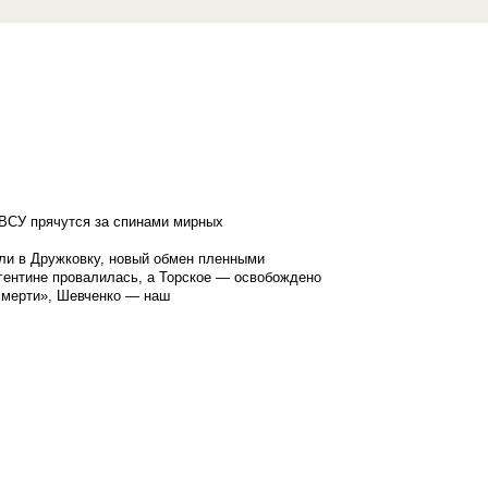
ВСУ прячутся за спинами мирных
ли в Дружковку, новый обмен пленными
гентине провалилась, а Торское — освобождено
смерти», Шевченко — наш