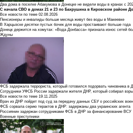
Два дома в поселке Абакумова в Донецке не видели воды в кранах с 202
С начала СВО в домах 21 и 23 по Бахрушина в Кировском районе Д
Все новости по теме
02.08.2026
Пенсионеры и инвалиды больше месяца живут без воды в Макеевке
В Харцызске десятки пустых бочек для воды простаивают больше года
Донецк держится на хомутах: «Вода Донбасса» признала износ сетей б
Ждуны
ФСБ задержала террориста, который готовился подорвать чиновника в 
Сотрудники УФСБ России задержали жителя ДНР, который собирал взры
Все новости по теме
19.11.2025
Врач из ДНР пойдет под суд за передачу данных СБУ о российских вое
ФСБ сорвала серию терактов в ДНР: задержаны два украинских агента
Россиянин задержан сотрудниками ФСБ в ДНР за финансирование ВСУ
Военные преступники