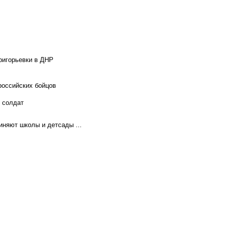
ригорьевки в ДНР
российских бойцов
х солдат
иняют школы и детсады ...