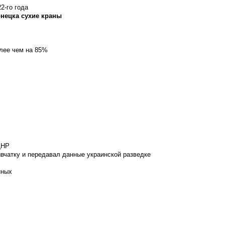
2-го года
онецка сухие краны
олее чем на 85%
ДНР
вчатку и передавал данные украинской разведке
нных