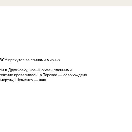
ВСУ прячутся за спинами мирных
ли в Дружковку, новый обмен пленными
гентине провалилась, а Торское — освобождено
смерти», Шевченко — наш