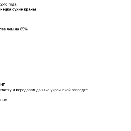
2-го года
онецка сухие краны
олее чем на 85%
ДНР
вчатку и передавал данные украинской разведке
нных