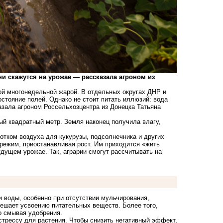
и скажутся на урожае — рассказала агроном из
й многонедельной жарой. В отдельных округах ДНР и
остояние полей. Однако не стоит питать иллюзий: вода
казала агроном Россельхозцентра из Донецка Татьяна
ый квадратный метр. Земля наконец получила влагу,
отком воздуха для кукурузы, подсолнечника и других
 режим, приостанавливая рост. Им приходится «жить
будущем урожае. Так, аграрии смогут рассчитывать на
 воды, особенно при отсутствии мульчирования,
мешает усвоению питательных веществ. Более того,
о смывая удобрения.
стрессу для растения. Чтобы снизить негативный эффект,