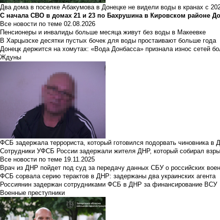
Два дома в поселке Абакумова в Донецке не видели воды в кранах с 202
С начала СВО в домах 21 и 23 по Бахрушина в Кировском районе Д
Все новости по теме
02.08.2026
Пенсионеры и инвалиды больше месяца живут без воды в Макеевке
В Харцызске десятки пустых бочек для воды простаивают больше года
Донецк держится на хомутах: «Вода Донбасса» признала износ сетей б
Ждуны
ФСБ задержала террориста, который готовился подорвать чиновника в 
Сотрудники УФСБ России задержали жителя ДНР, который собирал взры
Все новости по теме
19.11.2025
Врач из ДНР пойдет под суд за передачу данных СБУ о российских вое
ФСБ сорвала серию терактов в ДНР: задержаны два украинских агента
Россиянин задержан сотрудниками ФСБ в ДНР за финансирование ВСУ
Военные преступники