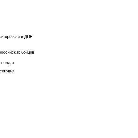
ригорьевки в ДНР
российских бойцов
х солдат
сегодня