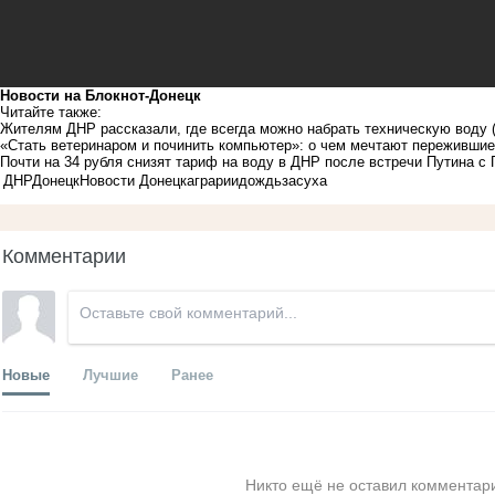
Новости на Блoкнoт-Донецк
Читайте также:
Жителям ДНР рассказали, где всегда можно набрать техническую воду
«Стать ветеринаром и починить компьютер»: о чем мечтают пережившие
Почти на 34 рубля снизят тариф на воду в ДНР после встречи Путина 
ДНР
Донецк
Новости Донецк
аграрии
дождь
засуха
Комментарии
Новые
Лучшие
Ранее
Никто ещё не оставил комментари