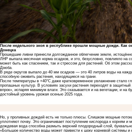
После недельного зноя в республике прошли мощные дожди. Как он
Донецка
Прошедшие ливни принесли долгожданное облегчение земле, истощённо
ЛНР выпала месячная норма осадков, и это, безусловно, повлияло на с
может быть как спасением, так и стрессом для растений. Об этом расс
Дзюба.
В ряде округов выпало до 40 мм осадков — это 40 литров воды на кажд
способную оживить растения, находящиеся на грани.
После температуры в +40°C даже кратковременное увлажнение стало гл
пропашных культур. В условиях засухи растения переходят в защитный
впрок», испаряя минимум влаги. Это сказывается и на вегетации, и на 
достойный уровень урожая осенью 2025 года.
Но, у проливных дождей есть не только плюсы. Слишком мощные потоки
уплотняют почву. Это ограничивает поступление кислорода к корням и 
дождевая вода способна размыть верхний плодородный слой, буквальн
«Большое количество воды может привести к шоку корневой системы и 