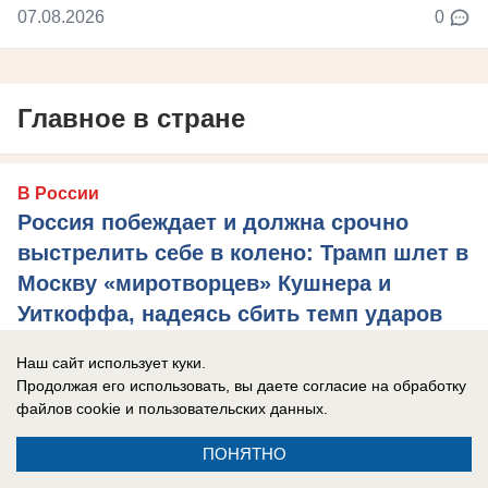
07.08.2026
0
Главное в стране
В России
Россия побеждает и должна срочно
выстрелить себе в колено: Трамп шлет в
Москву «миротворцев» Кушнера и
Уиткоффа, надеясь сбить темп ударов
РФ по Украине
Наш сайт использует куки.
Украина горит, страдает, плачет. А ведь совсем
Продолжая его использовать, вы даете согласие на обработку
недавно, 25 июня Владимир Зеленский
файлов cookie
и пользовательских данных.
анонсировал «40 дней принуждения России к ...
ПОНЯТНО