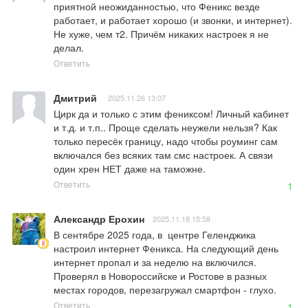
приятной неожиданностью, что Феникс везде 
работает, и работает хорошо (и звонки, и интернет). 
Не хуже, чем т2. Причём никаких настроек я не 
делал.
Ответить
Дмитрий
2025.11.26 13:07
Цирк да и только с этим фениксом! Личный кабинет 
и т.д. и т.п.. Проще сделать неужели нельзя? Как 
только пересёк границу, надо чтобы роуминг сам 
включался без всяких там смс настроек. А связи 
один хрен НЕТ даже на таможне.
Ответить
1
Александр Ерохин
2025.11.18 15:58
В сентябре 2025 года, в  центре Геленджика 
настроил интернет Феникса. На следующий день 
интернет пропал и за неделю на включился. 
Проверял в Новороссийске и Ростове в разных 
местах городов, перезагружал смартфон - глухо.
Ответить
1