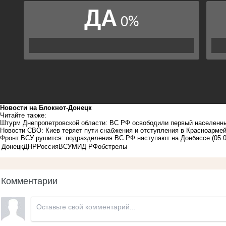
Новости на Блoкнoт-Донецк
Читайте также:
Штурм Днепропетровской области: ВС РФ освободили первый населенны
Новости СВО: Киев теряет пути снабжения и отступления в Красноарме
Фронт ВСУ рушится: подразделения ВС РФ наступают на Донбассе
(05.
Донецк
ДНР
Россия
ВСУ
МИД РФ
обстрелы
Комментарии