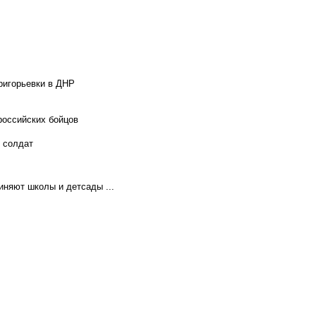
ригорьевки в ДНР
российских бойцов
х солдат
иняют школы и детсады ...