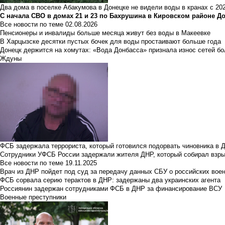
Два дома в поселке Абакумова в Донецке не видели воды в кранах с 202
С начала СВО в домах 21 и 23 по Бахрушина в Кировском районе Д
Все новости по теме
02.08.2026
Пенсионеры и инвалиды больше месяца живут без воды в Макеевке
В Харцызске десятки пустых бочек для воды простаивают больше года
Донецк держится на хомутах: «Вода Донбасса» признала износ сетей б
Ждуны
ФСБ задержала террориста, который готовился подорвать чиновника в 
Сотрудники УФСБ России задержали жителя ДНР, который собирал взры
Все новости по теме
19.11.2025
Врач из ДНР пойдет под суд за передачу данных СБУ о российских вое
ФСБ сорвала серию терактов в ДНР: задержаны два украинских агента
Россиянин задержан сотрудниками ФСБ в ДНР за финансирование ВСУ
Военные преступники