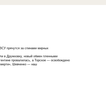
ВСУ прячутся за спинами мирных
ли в Дружковку, новый обмен пленными
гентине провалилась, а Торское — освобождено
смерти», Шевченко — наш