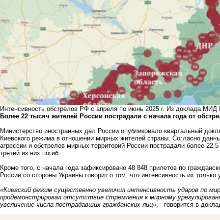
Интенсивность обстрелов РФ с апреля по июнь 2025 г. Из доклада МИД
Более 22 тысяч жителей России пострадали с начала года от обстр
Министерство иностранных дел России опубликовало квартальный докл
Киевского режима в отношении мирных жителей страны. Согласно данны
агрессии и обстрелов мирных территорий России пострадали более 22,5
третий из них погиб.
Кроме того, с начала года зафиксировано 48 848 прилетов по гражданс
России со стороны Украины говорит о том, что интенсивность их только
«Киевский режим существенно увеличил интенсивность ударов по ми
продемонстрировал отсутствие стремления к мирному урегулирован
увеличение числа пострадавших гражданских лиц»
, - говорится в док