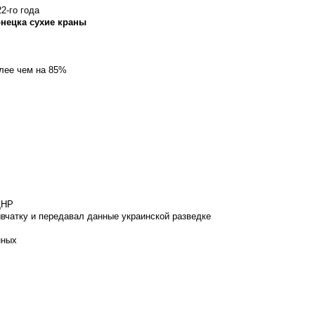
2-го года
онецка сухие краны
олее чем на 85%
ДНР
вчатку и передавал данные украинской разведке
нных