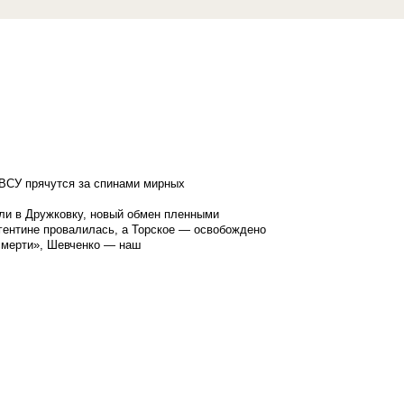
ВСУ прячутся за спинами мирных
ли в Дружковку, новый обмен пленными
гентине провалилась, а Торское — освобождено
смерти», Шевченко — наш