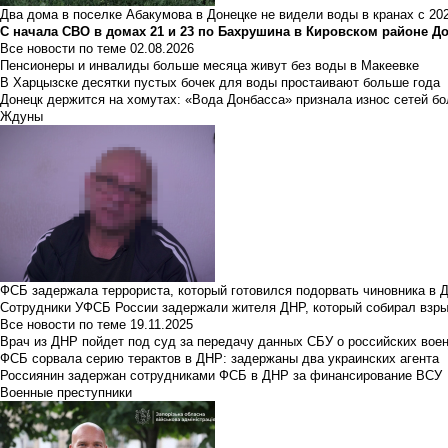
Два дома в поселке Абакумова в Донецке не видели воды в кранах с 202
С начала СВО в домах 21 и 23 по Бахрушина в Кировском районе Д
Все новости по теме
02.08.2026
Пенсионеры и инвалиды больше месяца живут без воды в Макеевке
В Харцызске десятки пустых бочек для воды простаивают больше года
Донецк держится на хомутах: «Вода Донбасса» признала износ сетей б
Ждуны
ФСБ задержала террориста, который готовился подорвать чиновника в 
Сотрудники УФСБ России задержали жителя ДНР, который собирал взры
Все новости по теме
19.11.2025
Врач из ДНР пойдет под суд за передачу данных СБУ о российских вое
ФСБ сорвала серию терактов в ДНР: задержаны два украинских агента
Россиянин задержан сотрудниками ФСБ в ДНР за финансирование ВСУ
Военные преступники