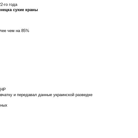
2-го года
онецка сухие краны
олее чем на 85%
ДНР
вчатку и передавал данные украинской разведке
нных