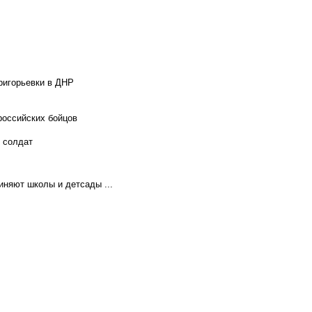
ригорьевки в ДНР
российских бойцов
х солдат
иняют школы и детсады ...