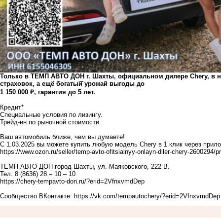
Только в ТЕМП АВТО ДОН г. Шахты, официальном дилере Chery, в 
страховок, а ещё богатый̆ урожай выгоды до
1 150 000 ₽, гарантия до 5 лет.
Кредит*
Специальные условия по лизингу.
Трейд-ин по рыночной стоимости.
Ваш автомобиль ближе, чем вы думаете!
С 1.03.2025 вы можете купить любую модель Chery в 1 клик через прил
https://www.ozon.ru/seller/temp-avto-ofitsialnyy-onlayn-diler-chery-2600294/p
ТЕМП АВТО ДОН город Шахты, ул. Маяковского, 222 В.
Тел. 8 (8636) 28 – 10 – 10
https://chery-tempavto-don.ru/?erid=2VfnxvmdDep
Сообщество ВКонтакте:
https://vk.com/tempautochery/?erid=2VfnxvmdDep