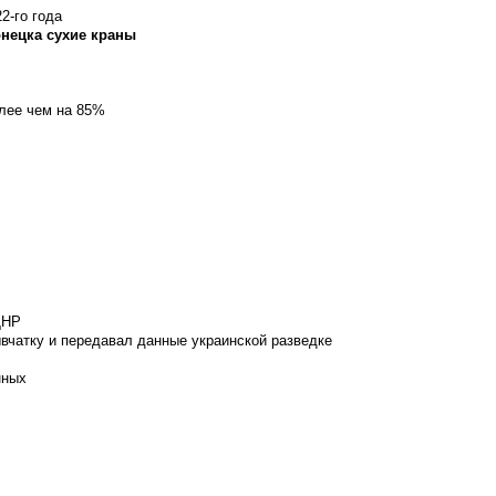
2-го года
онецка сухие краны
олее чем на 85%
ДНР
вчатку и передавал данные украинской разведке
нных