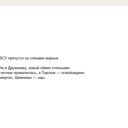
ВСУ прячутся за спинами мирных
ли в Дружковку, новый обмен пленными
гентине провалилась, а Торское — освобождено
смерти», Шевченко — наш