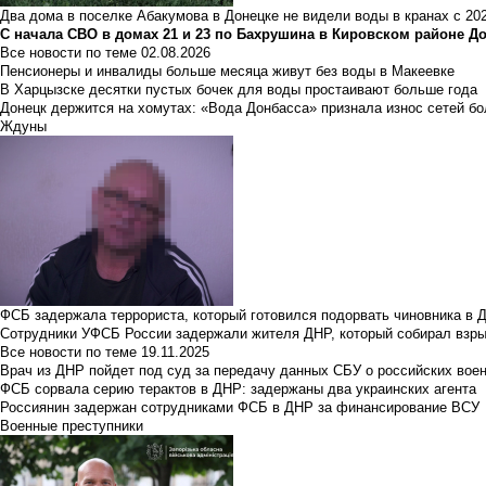
Два дома в поселке Абакумова в Донецке не видели воды в кранах с 202
С начала СВО в домах 21 и 23 по Бахрушина в Кировском районе Д
Все новости по теме
02.08.2026
Пенсионеры и инвалиды больше месяца живут без воды в Макеевке
В Харцызске десятки пустых бочек для воды простаивают больше года
Донецк держится на хомутах: «Вода Донбасса» признала износ сетей б
Ждуны
ФСБ задержала террориста, который готовился подорвать чиновника в 
Сотрудники УФСБ России задержали жителя ДНР, который собирал взры
Все новости по теме
19.11.2025
Врач из ДНР пойдет под суд за передачу данных СБУ о российских вое
ФСБ сорвала серию терактов в ДНР: задержаны два украинских агента
Россиянин задержан сотрудниками ФСБ в ДНР за финансирование ВСУ
Военные преступники