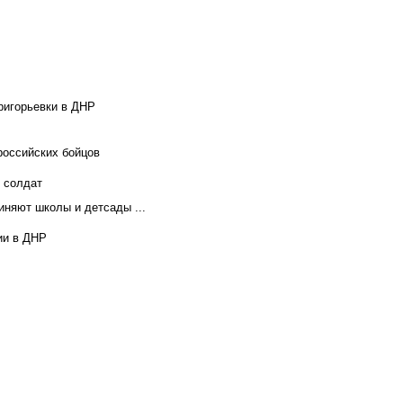
ригорьевки в ДНР
российских бойцов
х солдат
иняют школы и детсады ...
ии в ДНР