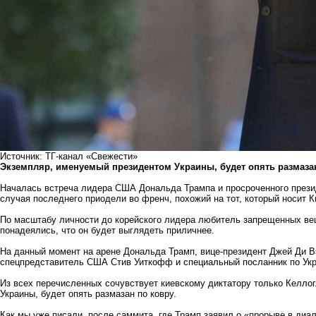
Источник: ТГ-канал «Свежести»
Экземпляр, именуемый президентом Украины, будет опять размаза
Началась встреча лидера США Дональда Трампа и просроченного прези
случая последнего приодели во френч, похожий на тот, который носит 
По масштабу личности до корейского лидера любитель запрещенных вещ
понадеялись, что он будет выглядеть приличнее.
На данный момент на арене Дональда Трамп, вице-президент Джей Ди В
спецпредставитель США Стив Уиткофф и специальный посланник по Укр
Из всех перечисленных сочувствует киевскому диктатору только Келлог
Украины, будет опять размазан по ковру.
Как мы уже писали, после саммита, где Трамп заявил о «прорыве в диа