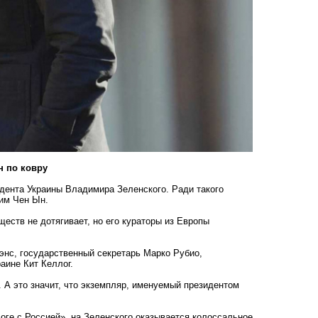
н по ковру
дента Украины Владимира Зеленского. Ради такого
Ким Чен Ын.
еств не дотягивает, но его кураторы из Европы
энс, государственный секретарь Марко Рубио,
аине Кит Келлог.
. А это значит, что экземпляр, именуемый президентом
логе с Россией», на Зеленского оказывается колоссальное