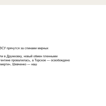
ВСУ прячутся за спинами мирных
ли в Дружковку, новый обмен пленными
гентине провалилась, а Торское — освобождено
смерти», Шевченко — наш