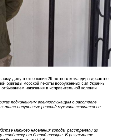
вному делу в отношении 29-летнего командира десантно-
ьной бригады морской пехоты вооруженных сил Украины
с отбыванием наказания в исправительной колонии
приказ подчиненным военнослужащим о расстреле
ультате полученных ранений мужчина скончался на
ийстве мирного населения города, расстреляли из
 неподалеку от боевой позиции. В результате
службе прокуратуры ДНР.