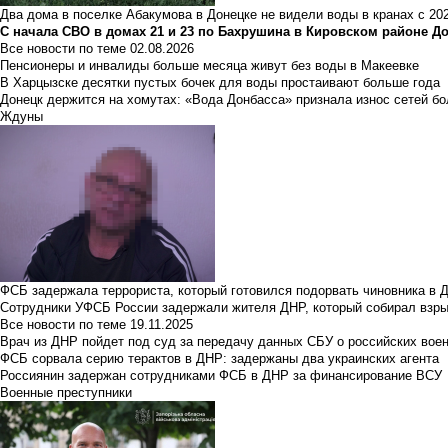
Два дома в поселке Абакумова в Донецке не видели воды в кранах с 202
С начала СВО в домах 21 и 23 по Бахрушина в Кировском районе Д
Все новости по теме
02.08.2026
Пенсионеры и инвалиды больше месяца живут без воды в Макеевке
В Харцызске десятки пустых бочек для воды простаивают больше года
Донецк держится на хомутах: «Вода Донбасса» признала износ сетей б
Ждуны
ФСБ задержала террориста, который готовился подорвать чиновника в 
Сотрудники УФСБ России задержали жителя ДНР, который собирал взры
Все новости по теме
19.11.2025
Врач из ДНР пойдет под суд за передачу данных СБУ о российских вое
ФСБ сорвала серию терактов в ДНР: задержаны два украинских агента
Россиянин задержан сотрудниками ФСБ в ДНР за финансирование ВСУ
Военные преступники