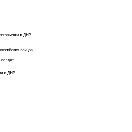
ригорьевки в ДНР
российских бойцов
х солдат
ии в ДНР