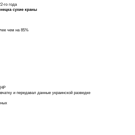
2-го года
онецка сухие краны
олее чем на 85%
ДНР
вчатку и передавал данные украинской разведке
нных