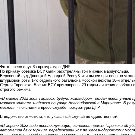
Фото: пресс-служба прокуратуры ДНР
По приказу боевика ВСУ были расстреляны три мирных мариупольца.
Верховный суд Донецкой Народной Республики вынес приговор по уголо
штурмовой роты 1-го отдельного батальона морской пехоты 36-й отдел
Сергея Таранюка. Боевик ВСУ приговорен к 29 годам лишения свободы 
строгого режима.
«В марте 2022 года Таранюк, будучи командиром, отдал преступный 
мирного жителя, шедшего по улице Новосибирской в Мариуполе. В рез
месте»
, - пояснили в пресс-службе прокуратуры ДНР.
В ведомстве отметили, что указанный случай не единственный.
«В апреле 2022 года военнослужащие, выполняя приказ Таранюка об уб
автоматов двух мужчин, передвигавшихся по железнодорожному мосту
полученных ранений потерпевшие скончались»
, - разъяснили в пресс-