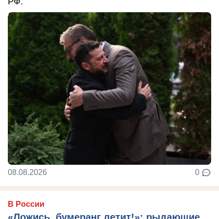
РФ.
08.08.2026
0
В России
«Ложись, бумеранг летит!»: рыдающие