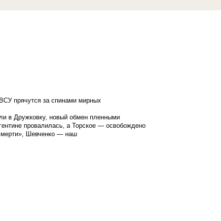
ВСУ прячутся за спинами мирных
ли в Дружковку, новый обмен пленными
гентине провалилась, а Торское — освобождено
смерти», Шевченко — наш