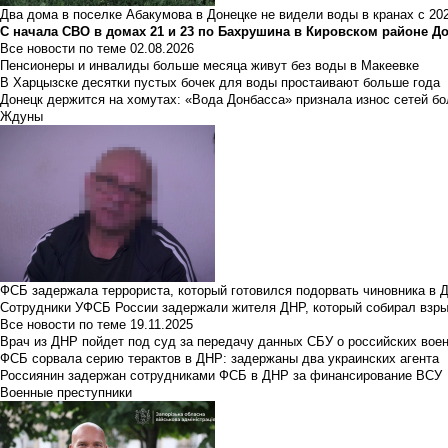
Два дома в поселке Абакумова в Донецке не видели воды в кранах с 202
С начала СВО в домах 21 и 23 по Бахрушина в Кировском районе Д
Все новости по теме
02.08.2026
Пенсионеры и инвалиды больше месяца живут без воды в Макеевке
В Харцызске десятки пустых бочек для воды простаивают больше года
Донецк держится на хомутах: «Вода Донбасса» признала износ сетей б
Ждуны
ФСБ задержала террориста, который готовился подорвать чиновника в 
Сотрудники УФСБ России задержали жителя ДНР, который собирал взры
Все новости по теме
19.11.2025
Врач из ДНР пойдет под суд за передачу данных СБУ о российских вое
ФСБ сорвала серию терактов в ДНР: задержаны два украинских агента
Россиянин задержан сотрудниками ФСБ в ДНР за финансирование ВСУ
Военные преступники