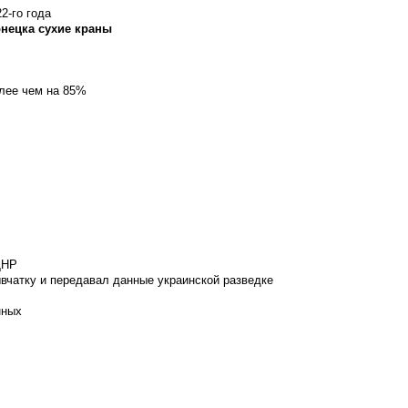
2-го года
онецка сухие краны
олее чем на 85%
ДНР
вчатку и передавал данные украинской разведке
нных