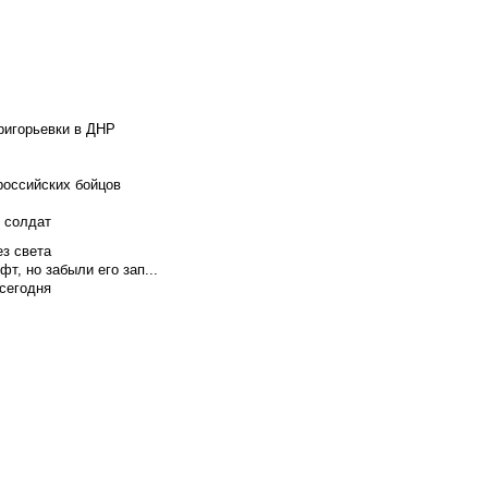
ригорьевки в ДНР
российских бойцов
х солдат
ез света
т, но забыли его зап...
сегодня