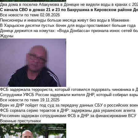
Два дома в поселке Абакумова в Донецке не видели воды в кранах с 202
С начала СВО в домах 21 и 23 по Бахрушина в Кировском районе Д
Все новости по теме
02.08.2026
Пенсионеры и инвалиды больше месяца живут без воды в Макеевке
В Харцызске десятки пустых бочек для воды простаивают больше года
Донецк держится на хомутах: «Вода Донбасса» признала износ сетей б
Ждуны
ФСБ задержала террориста, который готовился подорвать чиновника в 
Сотрудники УФСБ России задержали жителя ДНР, который собирал взры
Все новости по теме
19.11.2025
Врач из ДНР пойдет под суд за передачу данных СБУ о российских вое
ФСБ сорвала серию терактов в ДНР: задержаны два украинских агента
Россиянин задержан сотрудниками ФСБ в ДНР за финансирование ВСУ
Военные преступники