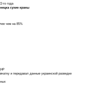
2-го года
онецка сухие краны
олее чем на 85%
ДНР
вчатку и передавал данные украинской разведке
нных