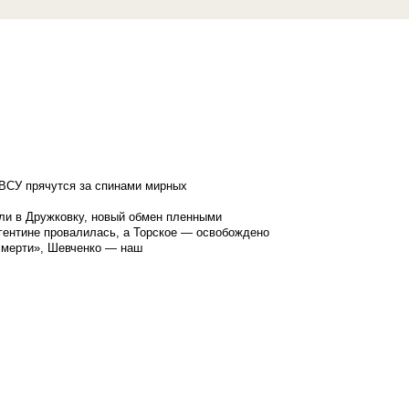
ВСУ прячутся за спинами мирных
ли в Дружковку, новый обмен пленными
гентине провалилась, а Торское — освобождено
смерти», Шевченко — наш