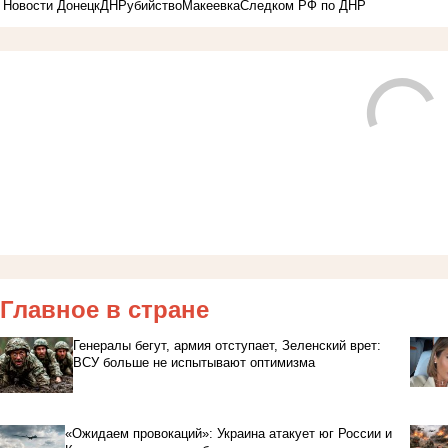
Новости Донецк
ДНР
убийство
Макеевка
Следком РФ по ДНР
Главное в стране
Генералы бегут, армия отступает, Зеленский врет:
ВСУ больше не испытывают оптимизма
«Ожидаем провокаций»: Украина атакует юг России и