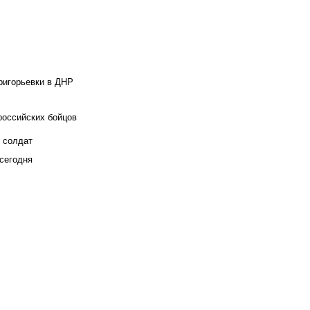
ригорьевки в ДНР
российских бойцов
х солдат
сегодня