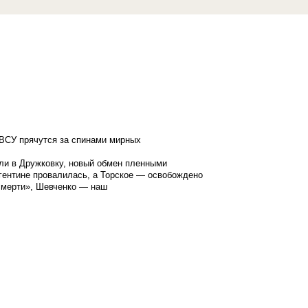
ВСУ прячутся за спинами мирных
ли в Дружковку, новый обмен пленными
гентине провалилась, а Торское — освобождено
смерти», Шевченко — наш