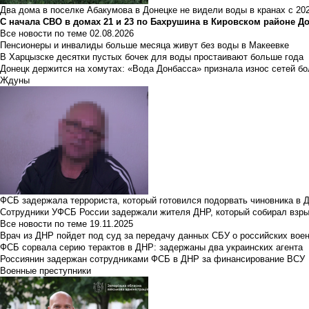
Два дома в поселке Абакумова в Донецке не видели воды в кранах с 202
С начала СВО в домах 21 и 23 по Бахрушина в Кировском районе Д
Все новости по теме
02.08.2026
Пенсионеры и инвалиды больше месяца живут без воды в Макеевке
В Харцызске десятки пустых бочек для воды простаивают больше года
Донецк держится на хомутах: «Вода Донбасса» признала износ сетей б
Ждуны
ФСБ задержала террориста, который готовился подорвать чиновника в 
Сотрудники УФСБ России задержали жителя ДНР, который собирал взры
Все новости по теме
19.11.2025
Врач из ДНР пойдет под суд за передачу данных СБУ о российских вое
ФСБ сорвала серию терактов в ДНР: задержаны два украинских агента
Россиянин задержан сотрудниками ФСБ в ДНР за финансирование ВСУ
Военные преступники