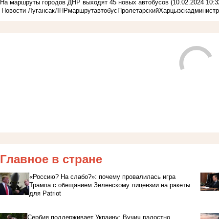
На маршруты городов ДНР выходят 45 новых автобусов
(10.02.2024 10:3
Новости Лугансак
ЛНР
маршрут
автобус
Пролетарский
Харцызск
администр
Главное в стране
«Россию? На слабо?»: почему провалилась игра
Трампа с обещанием Зеленскому лицензии на ракеты
для Patriot
Сербия поддерживает Украину: Вучич радостно