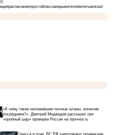
2)
ация
расписание
простой
пассажиры
жители
билеты
вокзал
«К чему такие наложившие полные штаны, вонючие
посредники?»: Дмитрий Медведев рассказал про
«пробный шар» проверки России на прочность
Одесса в огне: ВС РФ уничтожают украинские