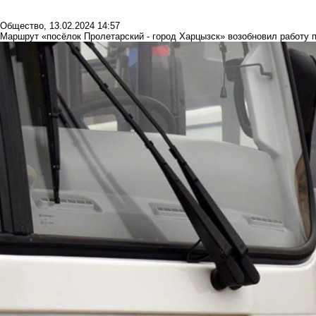
Общество
,
13.02.2024 14:57
Маршрут «посёлок Пролетарский - город Харцызск» возобновил работу п