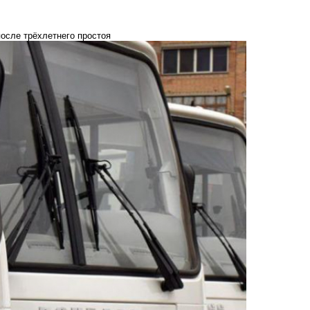
осле трёхлетнего простоя