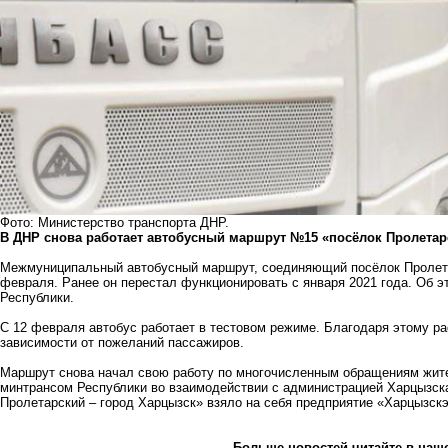
Фото: Министерство транспорта ДНР.
В ДНР снова работает автобусный маршрут №15 «посёлок Пролетарс
Межмуниципальный автобусный маршрут, соединяющий посёлок Пролета
февраля. Ранее он перестал функционировать с января 2021 года. Об э
Республики.
С 12 февраля автобус работает в тестовом режиме. Благодаря этому ра
зависимости от пожеланий пассажиров.
Маршрут снова начал свою работу по многочисленным обращениям жит
минтрансом Республики во взаимодействии с администрацией Харцызск
Пролетарский – город Харцызск» взяло на себя предприятие «Харцызск
Больше новостей
читайте
в наш