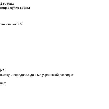
2-го года
онецка сухие краны
олее чем на 85%
ДНР
вчатку и передавал данные украинской разведке
нных