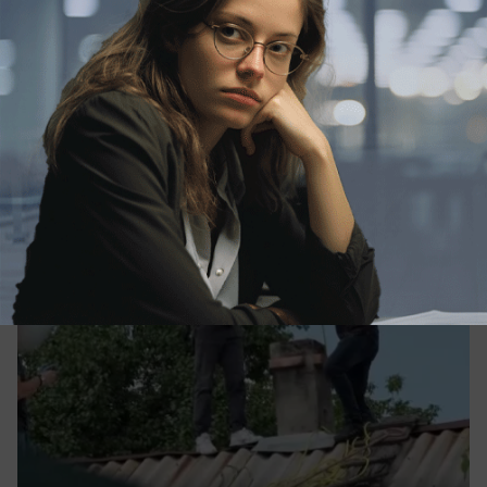
Пьяный дончанин обстрелял скорую и
полицию — у него нашли гранаты и
автомат
Гранаты, патроны и «муха» — что нашли у
стрелка в Донецке