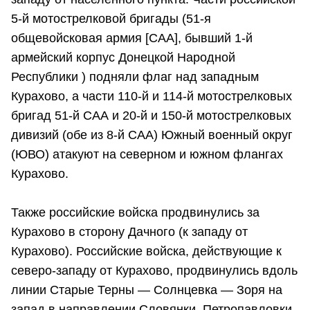
5-й мотострелковой бригады (51-я
общевойсковая армия [САА], бывший 1-й
армейский корпус Донецкой Народной
Республики ) подняли флаг над западным
Курахово, а части 110-й и 114-й мотострелковых
бригад 51-й САА и 20-й и 150-й мотострелковых
дивизий (обе из 8-й САА) Южный военный округ
(ЮВО) атакуют на северном и южном флангах
Курахово.
Также российские войска продвинулись за
Курахово в сторону Дачного (к западу от
Курахово). Российские войска, действующие к
северо-западу от Курахово, продвинулись вдоль
линии Старые Терны — Солнцевка — Зоря на
запад в направлении Словянки, Петропавловки