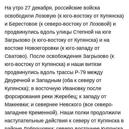
На утро 27 декабря, российские войска
освободили Лозовую (к юго-востоку от Купянска)
и Берестовое (к северо-востоку от Лозовой) и
продвинулись вдоль улицы Степной на юге
Загрызово (к юго-востоку от Купянска) и на
востоке Новоегоровки (к юго-западу от
Сватово). После освобождения Загрызово (к
юго-востоку от Купянска) и наши витязи
продвинулись вдоль трассы Р-79 между
Двуречной и Западным (оба к северу от
Купянска); в восточную Ивановку после
форсирования реки Жеребец; к западу от
Макеевки; и севернее Невского (все северо-
западнее Кременной). Наши полки продолжили
наступательные действия к северу от Купянска в
районе Доброшовки; северо-восточнее Купянска