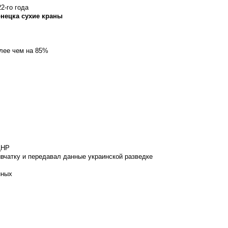
2-го года
онецка сухие краны
олее чем на 85%
ДНР
вчатку и передавал данные украинской разведке
нных