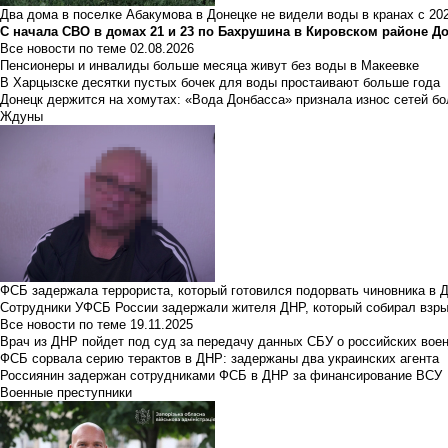
Два дома в поселке Абакумова в Донецке не видели воды в кранах с 202
С начала СВО в домах 21 и 23 по Бахрушина в Кировском районе Д
Все новости по теме
02.08.2026
Пенсионеры и инвалиды больше месяца живут без воды в Макеевке
В Харцызске десятки пустых бочек для воды простаивают больше года
Донецк держится на хомутах: «Вода Донбасса» признала износ сетей б
Ждуны
ФСБ задержала террориста, который готовился подорвать чиновника в 
Сотрудники УФСБ России задержали жителя ДНР, который собирал взры
Все новости по теме
19.11.2025
Врач из ДНР пойдет под суд за передачу данных СБУ о российских вое
ФСБ сорвала серию терактов в ДНР: задержаны два украинских агента
Россиянин задержан сотрудниками ФСБ в ДНР за финансирование ВСУ
Военные преступники