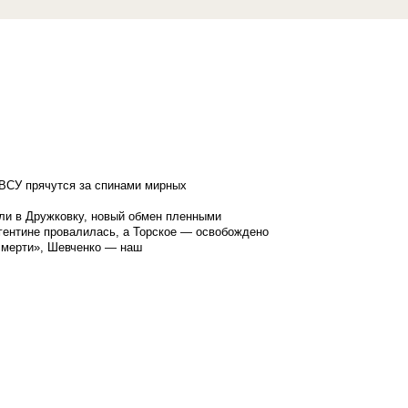
ВСУ прячутся за спинами мирных
ли в Дружковку, новый обмен пленными
гентине провалилась, а Торское — освобождено
смерти», Шевченко — наш