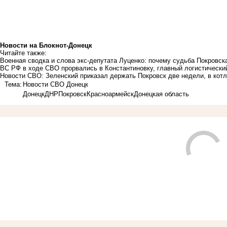
Новости на Блoкнoт-Донецк
Читайте также:
Военная сводка и слова экс-депутата Луценко: почему судьба Покровск
ВС РФ в ходе СВО прорвались в Константиновку, главный логистически
Новости СВО: Зеленский приказал держать Покровск две недели, в котл
Тема:
Новости СВО Донецк
Донецк
ДНР
Покровск
Красноармейск
Донецкая область