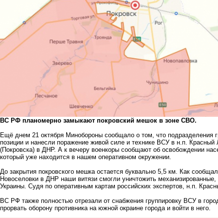
ВС РФ планомерно замыкают покровский мешок в зоне СВО.
Ещё днем 21 октября Минобороны сообщало о том, что подразделения г
позиции и нанесли поражение живой силе и технике ВСУ в н.п. Красны
(Покровска) в ДНР. А к вечеру военкоры сообщают об освобождении насе
который уже находится в нашем оперативном окружении.
До закрытия покровского мешка остается буквально 5,5 км. Как сообща
Новоселовки в ДНР наши витязи смогли уничтожить механизированные,
Украины. Судя по оперативным картам российских экспертов, н.п. Крас
ВС РФ также полностью отрезали от снабжения группировку ВСУ в горо
прорвать оборону противника на южной окраине города и войти в него.