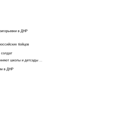
ригорьевки в ДНР
российских бойцов
х солдат
иняют школы и детсады ...
ии в ДНР