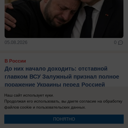
05.08.2026
0
В России
До них начало доходить: отставной
главком ВСУ Залужный признал полное
поражение Украины перед Россией
Российская армия нашла противодействие
Наш сайт использует куки.
практически всему вооружению НАТО, которые
Продолжая его использовать, вы даете согласие на обработку
файлов cookie
и пользовательских данных.
использовал Киев в зоне боевых действий, ...
ПОНЯТНО