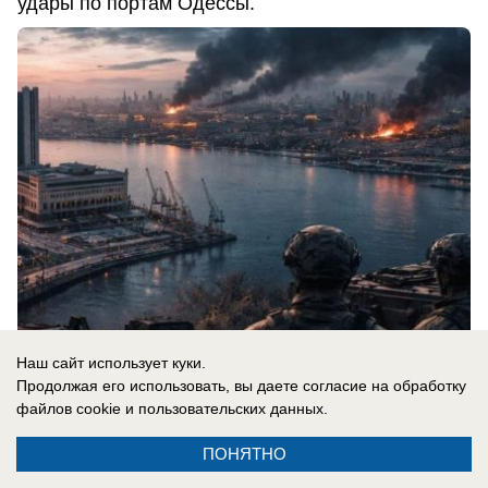
удары по портам Одессы.
Наш сайт использует куки.
08.08.2026
0
Продолжая его использовать, вы даете согласие на обработку
файлов cookie
и пользовательских данных.
ПОНЯТНО
В России
Праздник есть, закона нет: День