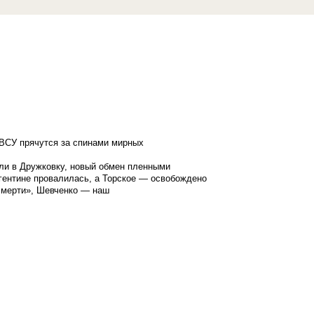
ВСУ прячутся за спинами мирных
ли в Дружковку, новый обмен пленными
гентине провалилась, а Торское — освобождено
смерти», Шевченко — наш