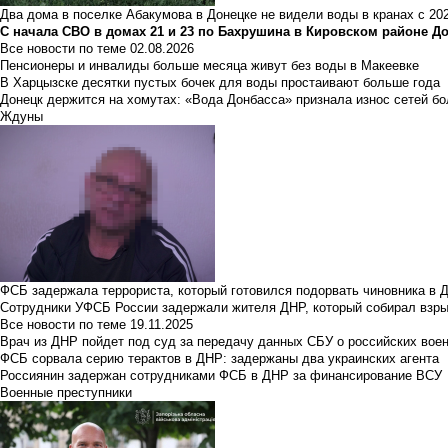
Два дома в поселке Абакумова в Донецке не видели воды в кранах с 202
С начала СВО в домах 21 и 23 по Бахрушина в Кировском районе Д
Все новости по теме
02.08.2026
Пенсионеры и инвалиды больше месяца живут без воды в Макеевке
В Харцызске десятки пустых бочек для воды простаивают больше года
Донецк держится на хомутах: «Вода Донбасса» признала износ сетей б
Ждуны
ФСБ задержала террориста, который готовился подорвать чиновника в 
Сотрудники УФСБ России задержали жителя ДНР, который собирал взры
Все новости по теме
19.11.2025
Врач из ДНР пойдет под суд за передачу данных СБУ о российских вое
ФСБ сорвала серию терактов в ДНР: задержаны два украинских агента
Россиянин задержан сотрудниками ФСБ в ДНР за финансирование ВСУ
Военные преступники