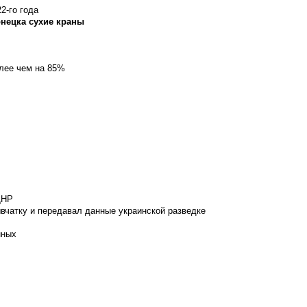
2-го года
онецка сухие краны
олее чем на 85%
ДНР
вчатку и передавал данные украинской разведке
нных