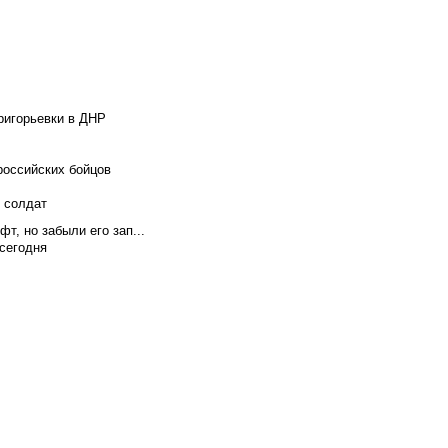
ригорьевки в ДНР
российских бойцов
х солдат
т, но забыли его зап...
сегодня