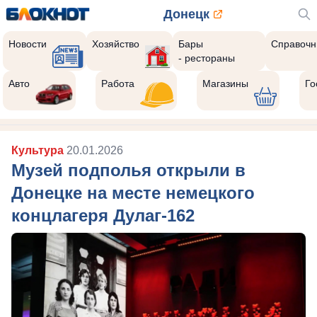
Донецк
Новости
Хозяйство
Бары
Справочн
- рестораны
Авто
Работа
Магазины
Го
Культура
20.01.2026
Музей подполья открыли в
Донецке на месте немецкого
концлагеря Дулаг-162