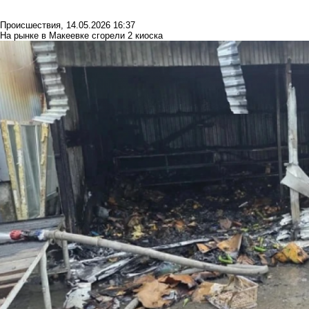
Происшествия
,
14.05.2026 16:37
На рынке в Макеевке сгорели 2 киоска