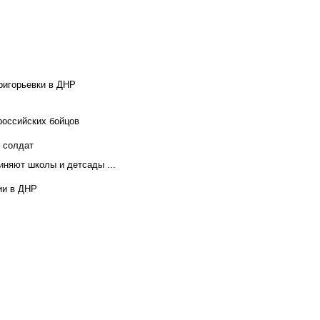
ригорьевки в ДНР
российских бойцов
х солдат
иняют школы и детсады ...
ии в ДНР