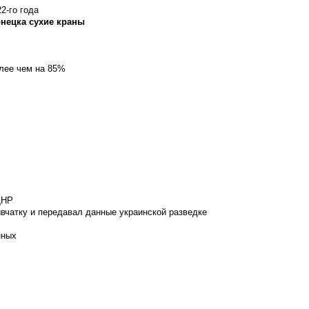
2-го года
онецка сухие краны
олее чем на 85%
ДНР
вчатку и передавал данные украинской разведке
нных