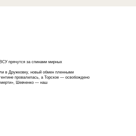
ВСУ прячутся за спинами мирных
ли в Дружковку, новый обмен пленными
гентине провалилась, а Торское — освобождено
смерти», Шевченко — наш