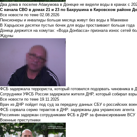
Два дома в поселке Абакумова в Донецке не видели воды в кранах с 202
С начала СВО в домах 21 и 23 по Бахрушина в Кировском районе Д
Все новости по теме
02.08.2026
Пенсионеры и инвалиды больше месяца живут без воды в Макеевке
В Харцызске десятки пустых бочек для воды простаивают больше года
Донецк держится на хомутах: «Вода Донбасса» признала износ сетей б
Ждуны
ФСБ задержала террориста, который готовился подорвать чиновника в 
Сотрудники УФСБ России задержали жителя ДНР, который собирал взры
Все новости по теме
19.11.2025
Врач из ДНР пойдет под суд за передачу данных СБУ о российских вое
ФСБ сорвала серию терактов в ДНР: задержаны два украинских агента
Россиянин задержан сотрудниками ФСБ в ДНР за финансирование ВСУ
Военные преступники