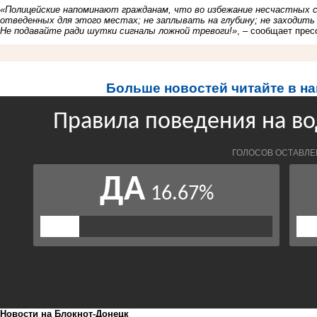
«Полицейские напоминают гражданам, что во избежание несчастных сл
отведенных для этого местах; не заплывать на глубину; не заходить 
Не подавайте ради шутки сигналы ложной тревоги!»
, – сообщает пре
Больше новостей читайте в н
Новости на Блoкнoт-Донецк