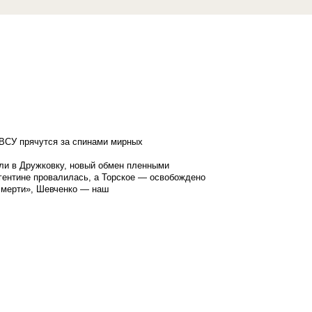
ВСУ прячутся за спинами мирных
ли в Дружковку, новый обмен пленными
гентине провалилась, а Торское — освобождено
смерти», Шевченко — наш