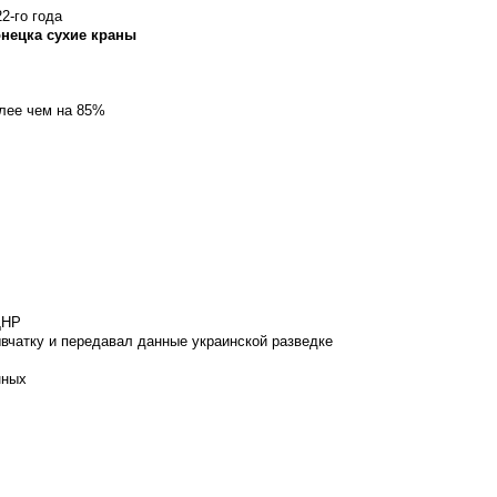
2-го года
онецка сухие краны
олее чем на 85%
ДНР
вчатку и передавал данные украинской разведке
нных