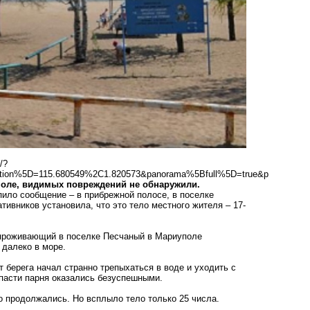
/?
ction%5D=115.680549%2C1.820573&panorama%5Bfull%5D=true&p
поле, видимых повреждений не обнаружили.
ило сообщение – в прибрежной полосе, в поселке
ивников установила, что это тело местного жителя – 17-
, проживающий в поселке Песчаный в Мариуполе
 далеко в море.
берега начал странно трепыхаться в воде и уходить с
спасти парня оказались безуспешными.
го продолжались. Но всплыло тело только 25 числа.