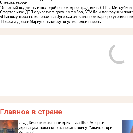
Читайте также:
15-летний водитель и молодой пешеход пострадали в ДТП с Митсубиси
Смертельное ДТП с участием двух КАМАЗов, УРАЛа и легковушки прои
«Пьяному море по колено»: на Зугрэсском каменном карьере утопленни
Новости Донецк
Мариуполь
пляж
утонул
молодой парень
Главное в стране
«Над Киевом истошный крик - "За Що?!!»: ярый
укронацист призвал остановить войну, "иначе сгорит
Украина"