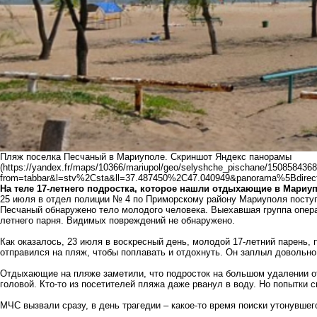
Пляж поселка Песчаный в Мариуполе. Скриншот Яндекс панорамы
(https://yandex.fr/maps/10366/mariupol/geo/selyshche_pischane/1508584368
from=tabbar&l=stv%2Csta&ll=37.487450%2C47.040949&panorama%5Bdire
На теле 17-летнего подростка, которое нашли отдыхающие в Мариу
25 июля в отдел полиции № 4 по Приморскому району Мариуполя поступ
Песчаный обнаружено тело молодого человека. Выехавшая группа операт
летнего парня. Видимых повреждений не обнаружено.
Как оказалось, 23 июля в воскресный день, молодой 17-летний парень
отправился на пляж, чтобы поплавать и отдохнуть. Он заплыл довольно
Отдыхающие на пляже заметили, что подросток на большом удалении от 
головой. Кто-то из посетителей пляжа даже рванул в воду. Но попытки 
МЧС вызвали сразу, в день трагедии – какое-то время поиски утонувше