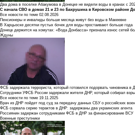
Два дома в поселке Абакумова в Донецке не видели воды в кранах с 202
С начала СВО в домах 21 и 23 по Бахрушина в Кировском районе Д
Все новости по теме
02.08.2026
Пенсионеры и инвалиды больше месяца живут без воды в Макеевке
В Харцызске десятки пустых бочек для воды простаивают больше года
Донецк держится на хомутах: «Вода Донбасса» признала износ сетей б
Ждуны
ФСБ задержала террориста, который готовился подорвать чиновника в 
Сотрудники УФСБ России задержали жителя ДНР, который собирал взры
Все новости по теме
19.11.2025
Врач из ДНР пойдет под суд за передачу данных СБУ о российских вое
ФСБ сорвала серию терактов в ДНР: задержаны два украинских агента
Россиянин задержан сотрудниками ФСБ в ДНР за финансирование ВСУ
Военные преступники