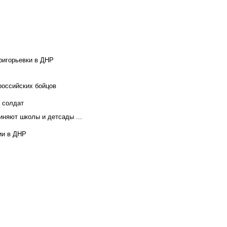
ригорьевки в ДНР
российских бойцов
х солдат
иняют школы и детсады ...
ии в ДНР