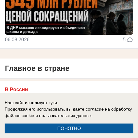
06.08.2026
5
Главное в стране
В России
Генералы бегут, армия отступает,
Наш сайт использует куки.
Зеленский врет: ВСУ больше не
Продолжая его использовать, вы даете согласие на обработку
испытывают оптимизма
файлов cookie
и пользовательских данных.
Эксперты отмечают, что боевой дух украинцев
ПОНЯТНО
падает.