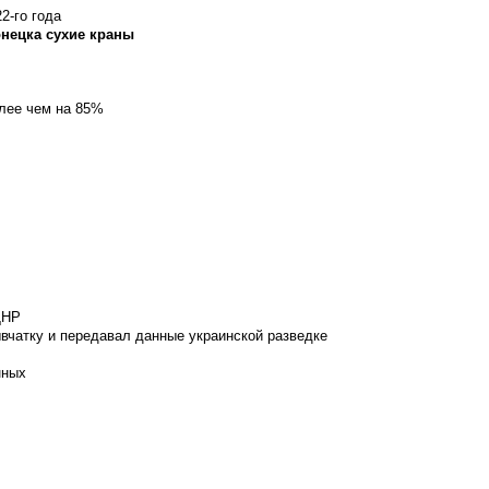
2-го года
онецка сухие краны
олее чем на 85%
ДНР
вчатку и передавал данные украинской разведке
нных