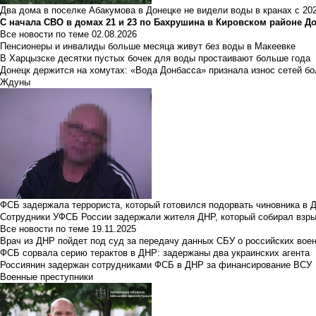
Два дома в поселке Абакумова в Донецке не видели воды в кранах с 202
С начала СВО в домах 21 и 23 по Бахрушина в Кировском районе Д
Все новости по теме
02.08.2026
Пенсионеры и инвалиды больше месяца живут без воды в Макеевке
В Харцызске десятки пустых бочек для воды простаивают больше года
Донецк держится на хомутах: «Вода Донбасса» признала износ сетей б
Ждуны
ФСБ задержала террориста, который готовился подорвать чиновника в 
Сотрудники УФСБ России задержали жителя ДНР, который собирал взры
Все новости по теме
19.11.2025
Врач из ДНР пойдет под суд за передачу данных СБУ о российских вое
ФСБ сорвала серию терактов в ДНР: задержаны два украинских агента
Россиянин задержан сотрудниками ФСБ в ДНР за финансирование ВСУ
Военные преступники