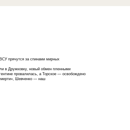
ВСУ прячутся за спинами мирных
ли в Дружковку, новый обмен пленными
гентине провалилась, а Торское — освобождено
смерти», Шевченко — наш