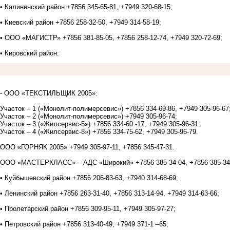
• Калининский район +7856 345-65-81, +7949 320-68-15;
• Киевский район +7856 258-32-50, +7949 314-58-19;
• ООО «МАГИСТР» +7856 381-85-05, +7856 258-12-74, +7949 320-72-69;
• Кировский район:
- ООО «ТЕКСТИЛЬЩИК 2005»:
Участок – 1 («Монолит-полимерсевис») +7856 334-69-86, +7949 305-96-67
Участок – 2 («Монолит-полимерсевис») +7949 305-96-74;
Участок – 3 («Жилсервис-5») +7856 334-60 -17, +7949 305-96-31;
Участок – 4 («Жилсервис-8») +7856 334-75-62, +7949 305-96-79.
ООО «ГОРНЯК 2005» +7949 305-97-11, +7856 345-47-31.
ООО «МАСТЕРКЛАСС» ‒ АДС «Широкий» +7856 385-34-04, +7856 385-34-0
• Куйбышевский район +7856 206-83-63, +7940 314-68-69;
• Ленинский район +7856 263-31-40, +7856 313-14-94, +7949 314-63-66;
• Пролетарский район +7856 309-95-11, +7949 305-97-27;
• Петровский район +7856 313-40-49, +7949 371-1 –65;