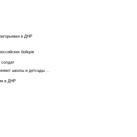
ригорьевки в ДНР
российских бойцов
х солдат
иняют школы и детсады ...
ии в ДНР