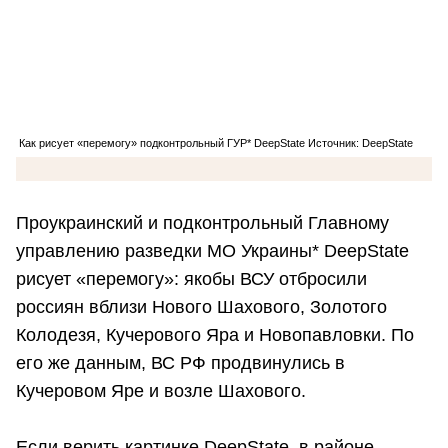
Как рисует «перемогу» подконтрольный ГУР* DeepState Источник: DeepState
Проукраинский и подконтрольный Главному
управлению разведки МО Украины* DeepState
рисует «перемогу»: якобы ВСУ отбросили
россиян вблизи Нового Шахового, Золотого
Колодезя, Кучерового Яра и Новопавловки. По
его же данным, ВС РФ продвинулись в
Кучеровом Яре и возле Шахового.
Если верить картинке DeepState, в районе