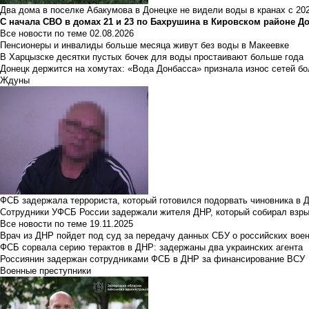
Два дома в поселке Абакумова в Донецке не видели воды в кранах с 202
С начала СВО в домах 21 и 23 по Бахрушина в Кировском районе Д
Все новости по теме
02.08.2026
Пенсионеры и инвалиды больше месяца живут без воды в Макеевке
В Харцызске десятки пустых бочек для воды простаивают больше года
Донецк держится на хомутах: «Вода Донбасса» признала износ сетей б
Ждуны
ФСБ задержала террориста, который готовился подорвать чиновника в 
Сотрудники УФСБ России задержали жителя ДНР, который собирал взры
Все новости по теме
19.11.2025
Врач из ДНР пойдет под суд за передачу данных СБУ о российских вое
ФСБ сорвала серию терактов в ДНР: задержаны два украинских агента
Россиянин задержан сотрудниками ФСБ в ДНР за финансирование ВСУ
Военные преступники