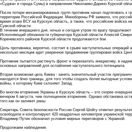
«Суджа» и города Сумы) в направлении Николаево-Дарино Курской обла
После потери механизированных групп противник начал подтягивать к г
территории Российской Федерации. Минобороны РФ заявило, что россий
время атаки ВСУ на Курскую область, а также, что российские войска н
Сумской области.
В течение вчерашнего дня, ночью и сегодня утром по врагу продолжают
Исполняющий обязанности губернатора Курской области Алексей Смирно
Кореневского районов Курской области продолжаются бои.
Цель противника, вероятно, состоит в срыве наступательных операций 
несколько месяцев идет уверенное продвижение группировки войск Цент
Противник пытается растянуть фронт и перехватить инициативу, в наде
основных направлений для ослабления наступательного потенциала.
Вторая возможная цель Киева - занять значительный участок пригранич
находится близ границы, для того чтобы создать более выгодные услов
войны, к которому Киев склоняет Запад.
Во многом вторжение Украины в Курскую область – это скорее очередн
вечером 6 августа, чем полноценное вторжение. Однако обстановка ост
того как он залижет раны.
Секретарь Совета безопасности России Сергей Шойгу отметил результат
освободили и контролируют 420 квадратных километров украинской терр
Владимир Путин обозначил условия мирных переговоров с Украиной.
Продолжаем наблюдение.