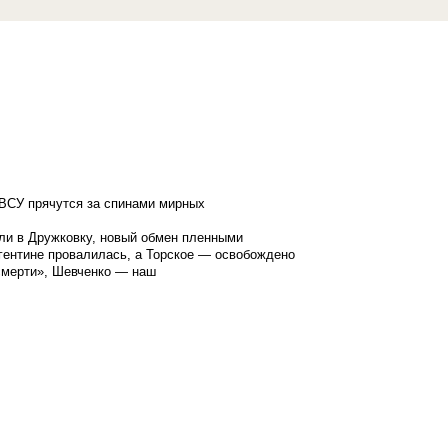
ВСУ прячутся за спинами мирных
ли в Дружковку, новый обмен пленными
гентине провалилась, а Торское — освобождено
смерти», Шевченко — наш