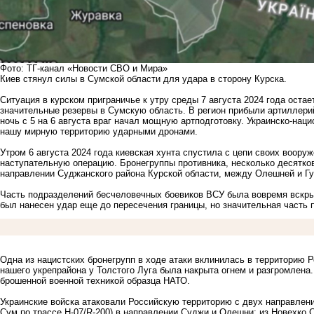
Фото: ТГ-канал «Новости СВО и Мира»
Киев стянул силы в Сумской области для удара в сторону Курска.
Ситуация в курском приграничье к утру среды 7 августа 2024 года оста
значительные резервы в Сумскую область. В регион прибыли артиллери
ночь с 5 на 6 августа враг начал мощную артподготовку. Украинско-наци
нашу мирную территорию ударными дронами.
Утром 6 августа 2024 года киевская хунта спустила с цепи своих воору
наступательную операцию. Бронегруппы противника, несколько десятков
направлении Суджанского района Курской области, между Олешней и Гу
Часть подразделений бесчеловечных боевиков ВСУ была вовремя вскрыт
был нанесен удар еще до пересечения границы, но значительная часть 
Одна из нацистских бронегрупп в ходе атаки вклинилась в территорию Р
нашего укрепрайона у Толстого Луга была накрыта огнем и разгромлена.
брошенной военной техникой образца НАТО.
Украинские войска атаковали Российскую территорию с двух направлений
Сум по трассе H-07/R-200) в направлении Суджи и Олешни; из Новехко С