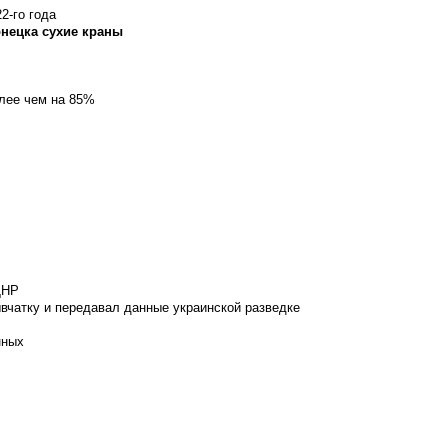
2-го года
онецка сухие краны
олее чем на 85%
ДНР
вчатку и передавал данные украинской разведке
нных