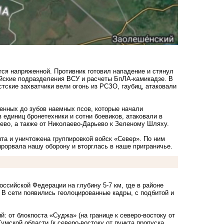
ется напряженной. Противник готовил нападение и стянул
йские подразделения ВСУ и расчеты БпЛА-камикадзе. В
стские захватчики вели огонь из РСЗО, гаубиц, атаковали
женных до зубов наемных псов, которые начали
 единиц бронетехники и сотни боевиков, атаковали в
ево, а также от Николаево-Дарьево к Зеленому Шляху.
а и уничтожена группировкой войск «Север». По ним
прорвала нашу оборону и вторглась в наше приграничье.
оссийской Федерации на глубину 5-7 км, где в районе
 В сети появились геолоцированные кадры, с подбитой и
: от блокпоста «Суджа» (на границе к северо-востоку от
умской области (к северо-востоку от пункта пропуска