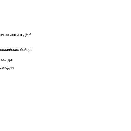
ригорьевки в ДНР
российских бойцов
х солдат
сегодня