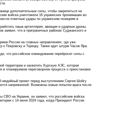
сти.
ранице дополнительные силы, чтобы закрепиться на
ские войска уничтожили 16 украинских бронемашин во
анесли ответные удары по украинским позициям в
 работать наша артиллерия, авиация и ударные дроны.
в заявил, что в приграничных районах Суджанского и
армии России на главных направлениях, где уже
р к Покровску и Торецку. Также идет штурм Часов Яра.
жде, что российское командование перебросит силы с
ной территории и захватить Курскую АЭС, которая
ия в планируемом переговорном процессе о приостановке
ой медийный проект перед выступлением Сергея Шойгу
ается напряженной. Возможны новые попытки врага после
ы СВО на Украине, он заявил, что российские войска
итории с 14 июня 2024 года, когда Президент России