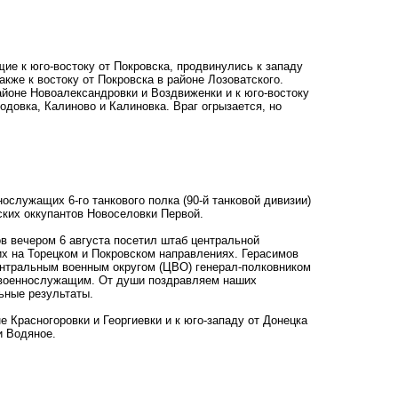
ие к юго-востоку от Покровска, продвинулись к западу
акже к востоку от Покровска в районе Лозоватского.
айоне Новоалександровки и Воздвиженки и к юго-востоку
одовка, Калиново и Калиновка. Враг огрызается, но
служащих 6-го танкового полка (90-й танковой дивизии)
ских оккупантов Новоселовки Первой.
в вечером 6 августа посетил штаб центральной
х на Торецком и Покровском направлениях. Герасимов
ентральным военным округом (ЦВО) генерал-полковником
 военнослужащим. От души поздравляем наших
ьные результаты.
е Красногоровки и Георгиевки и к юго-западу от Донецка
и Водяное.