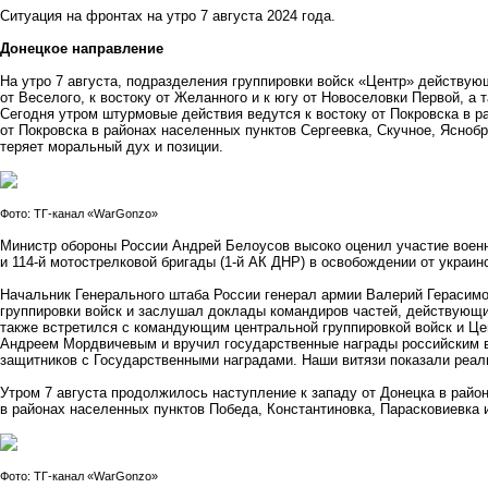
Ситуация на фронтах на утро 7 августа 2024 года.
Донецкое направление
На утро 7 августа, подразделения группировки войск «Центр» действующ
от Веселого, к востоку от Желанного и к югу от Новоселовки Первой, а т
Сегодня утром штурмовые действия ведутся к востоку от Покровска в р
от Покровска в районах населенных пунктов Сергеевка, Скучное, Яснобр
теряет моральный дух и позиции.
Фото: ТГ-канал «WarGonzo»
Министр обороны России Андрей Белоусов высоко оценил участие военно
и 114-й мотострелковой бригады (1-й АК ДНР) в освобождении от украин
Начальник Генерального штаба России генерал армии Валерий Герасимо
группировки войск и заслушал доклады командиров частей, действующи
также встретился с командующим центральной группировкой войск и Ц
Андреем Мордвичевым и вручил государственные награды российским
защитников с Государственными наградами. Наши витязи показали реал
Утром 7 августа продолжилось наступление к западу от Донецка в район
в районах населенных пунктов Победа, Константиновка, Парасковиевка 
Фото: ТГ-канал «WarGonzo»